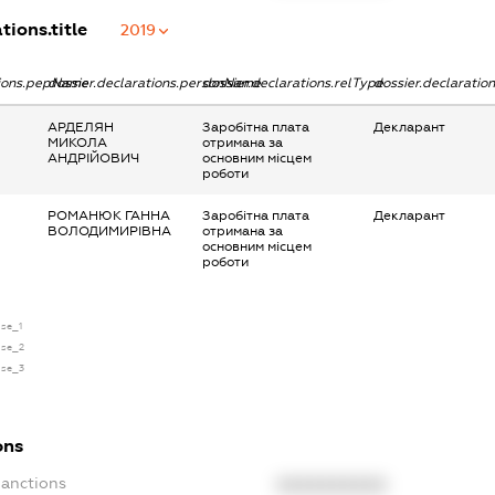
tions.title
2019
tions.pepName
dossier.declarations.personName
dossier.declarations.relType
dossier.declaratio
АРДЕЛЯН
Заробітна плата
Декларант
МИКОЛА
отримана за
АНДРІЙОВИЧ
основним місцем
роботи
РОМАНЮК ГАННА
Заробітна плата
Декларант
ВОЛОДИМИРІВНА
отримана за
основним місцем
роботи
nse_1
nse_2
nse_3
ons
Sanctions
XXXXXXXXXX