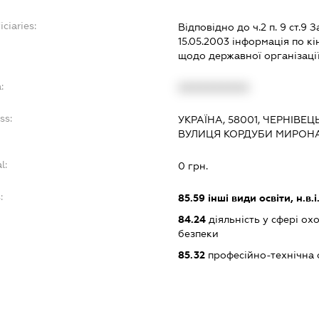
ciaries:
Відповідно до ч.2 п. 9 ст.9
15.05.2003 інформація по 
щодо державної організації
:
XXXXXXXXXX
ss:
УКРАЇНА, 58001, ЧЕРНІВЕЦ
ВУЛИЦЯ КОРДУБИ МИРОНА
l:
0 грн.
:
85.59
інші види освіти, н.в.і.
84.24
діяльність у сфері о
безпеки
85.32
професійно-технічна 