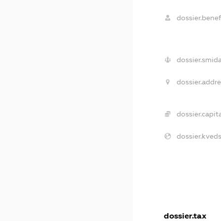
dossier.benefi
dossier.smida
dossier.addre
dossier.capita
dossier.kveds
dossier.tax