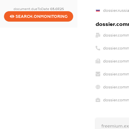
document.dueToDate
03.07.25
dossier.russi
SEARCH.ONMONITORING
dossier.comm
dossier.comm
dossier.comm
dossier.comm
dossier.comm
dossier.comm
dossier.comme
freemium.e