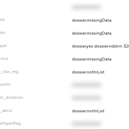
XXXXXXXXXX
ebt
dossier.missingData
ebt
dossier.missingData
ayer
dossier.yes
dossier.ndsInn 
nnul
dossier.missingData
le_tax_reg
dossier.notInList
profit
XXXXXXXXXX
et_dotation
XXXXXXXXXX
e_akciz
dossier.notInList
axPayerReg
XXXXXXXXXX