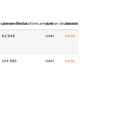
ns.personStatus
dossier.declarations.amount
dossier.declarations.currency
dossier.declarations.source
62 949
UAH
НАЗК
104 385
UAH
НАЗК