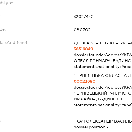
ubType:
-
:
32027442
te:
08.07.02
dersAndBenef:
ДЕРЖАВНА СЛУЖБА УКРА
38516849
dossier.founderAddress
УКРА
ОЛЕСЯ ГОНЧАРА, БУДИНО
statements.nationality:
Укра
ЧЕРНІВЕЦЬКА ОБЛАСНА Д
00022680
dossier.founderAddress
УКРА
ЧЕРНІВЕЦЬКИЙ Р-Н, МІСТО
МИХАЙЛА, БУДИНОК 1
statements.nationality:
Укра
:
ТКАЧ ОЛЕКСАНДР ВАСИЛ
dossier.position -