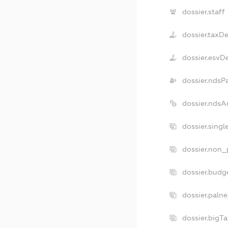
dossier.staff
dossier.taxD
dossier.esvD
dossier.ndsP
dossier.ndsA
dossier.sing
dossier.non_
dossier.budg
dossier.paln
dossier.bigT