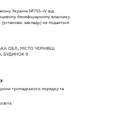
 Закону України №755-ІV від
кінцевому бенефіціарному власнику
 (установи, закладу) не подається
ЬКА ОБЛ., МІСТО ЧЕРНІВЦІ,
, БУДИНОК 9
у.
хорони громадського порядку та
освіта