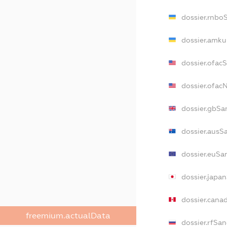
dossier.rnbo
dossier.amku
dossier.ofac
dossier.ofa
dossier.gbSa
dossier.ausS
dossier.euSa
dossier.japa
dossier.cana
freemium.actualData
dossier.rfSan