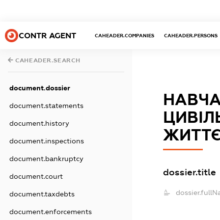
CONTR AGENT
CAHEADER.COMPANIES
CAHEADER.PERSONS
CAHEADER.SEARCH
document.dossier
НАВЧА
document.statements
ЦИВІЛ
document.history
ЖИТТЄ
document.inspections
document.bankruptcy
dossier.title
document.court
dossier.fullN
document.taxdebts
document.enforcements