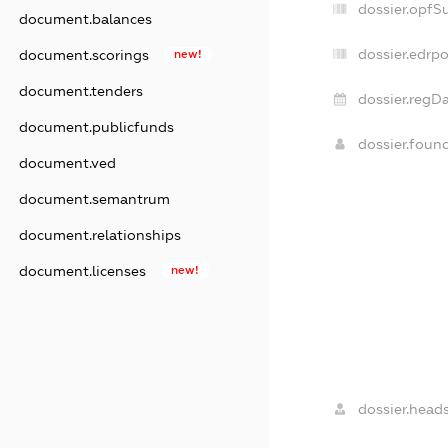
dossier.opfS
document.balances
dossier.edrpo
document.scorings
new!
document.tenders
dossier.regDa
document.publicfunds
dossier.foun
document.ved
document.semantrum
document.relationships
document.licenses
new!
dossier.heads