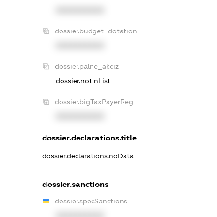
XXXXXXXXXX
dossier.budget_dotation
XXXXXXXXXX
dossier.palne_akciz
dossier.notInList
dossier.bigTaxPayerReg
XXXXXXXXXX
dossier.declarations.title
dossier.declarations.noData
dossier.sanctions
dossier.specSanctions
XXXXXXXXXX