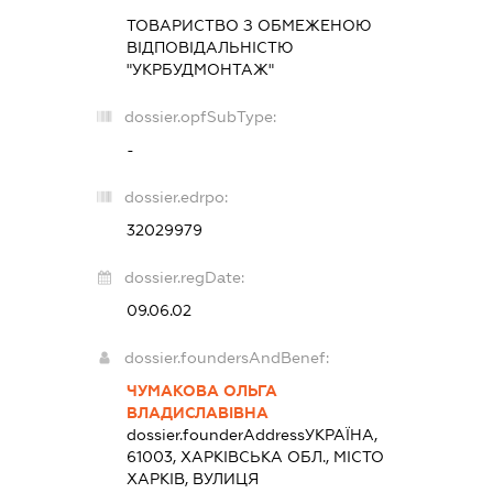
ТОВАРИСТВО З ОБМЕЖЕНОЮ
ВІДПОВІДАЛЬНІСТЮ
"УКРБУДМОНТАЖ"
dossier.opfSubType:
-
dossier.edrpo:
32029979
dossier.regDate:
09.06.02
dossier.foundersAndBenef:
ЧУМАКОВА ОЛЬГА
ВЛАДИСЛАВІВНА
dossier.founderAddress
УКРАЇНА,
61003, ХАРКІВСЬКА ОБЛ., МІСТО
ХАРКІВ, ВУЛИЦЯ