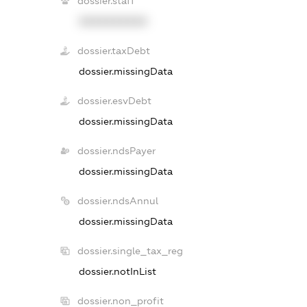
dossier.staff
XXXXXXXXXX
dossier.taxDebt
dossier.missingData
dossier.esvDebt
dossier.missingData
dossier.ndsPayer
dossier.missingData
dossier.ndsAnnul
dossier.missingData
dossier.single_tax_reg
dossier.notInList
dossier.non_profit