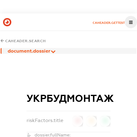
CAHEADER.GETTEST
CAHEADER.SEARCH
document.dossier
УКРБУДМОНТАЖ
riskFactors.title
0
0
0
dossier.fullName: