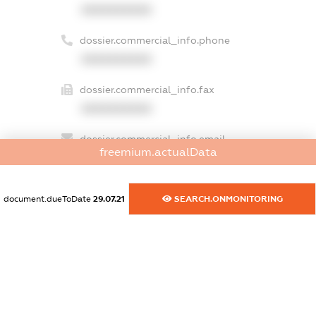
XXXXXXXXXX
dossier.commercial_info.phone
XXXXXXXXXX
dossier.commercial_info.fax
XXXXXXXXXX
dossier.commercial_info.email
freemium.actualData
XXXXXXXXXX
dossier.commercial_info.website
document.dueToDate
29.07.21
SEARCH.ONMONITORING
XXXXXXXXXX
dossier.commercial_info.activity
XXXXXXXXXX