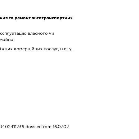
ння та ремонт автотранспортних
ксплуатацію власного чи
 майна
них комерційних послуг, н.в.і.у.
20402411236
dossier.from 16.07.02