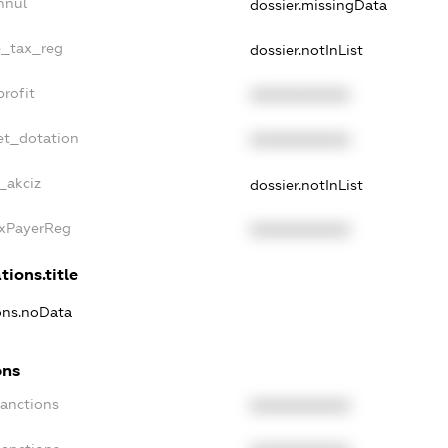
nnul
dossier.missingData
le_tax_reg
dossier.notInList
profit
XXXXXXXXXX
et_dotation
XXXXXXXXXX
_akciz
dossier.notInList
axPayerReg
XXXXXXXXXX
tions.title
ions.noData
ons
Sanctions
XXXXXXXXXX