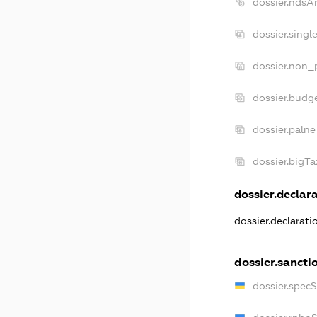
dossier.ndsA
dossier.sing
dossier.non_
dossier.budg
dossier.palne
dossier.bigT
dossier.declara
dossier.declarat
dossier.sancti
dossier.spec