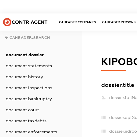
CONTR AGENT
CAHEADER.COMPANIES
CAHEADER.PERSONS
CAHEADER.SEARCH
document.dossier
КІРОВ
document.statements
document.history
dossier.title
document.inspections
dossier.fullN
document.bankruptcy
document.court
dossier.opfS
document.taxdebts
dossier.edrpo
document.enforcements