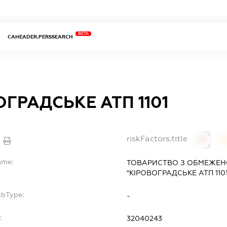
BETA
CAHEADER.PERSSEARCH
ОГРАДСЬКЕ АТП 1101
riskFactors.title
0
ame:
ТОВАРИСТВО З ОБМЕЖЕН
"КІРОВОГРАДСЬКЕ АТП 1101
ubType:
-
:
32040243