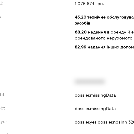
l:
1 076 674 грн.
:
45.20
технічне обслуговува
засобів
68.20
надання в оренду й е
орендованого нерухомого
82.99
надання інших допоміж
XXXXXXXXXX
ebt
dossier.missingData
ebt
dossier.missingData
ayer
dossier.yes
dossier.ndsInn 3