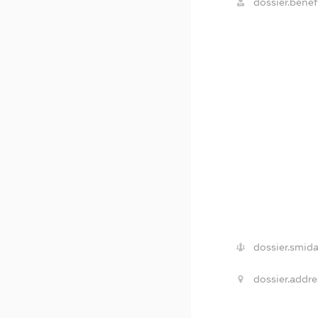
dossier.benefi
dossier.smida
dossier.addre