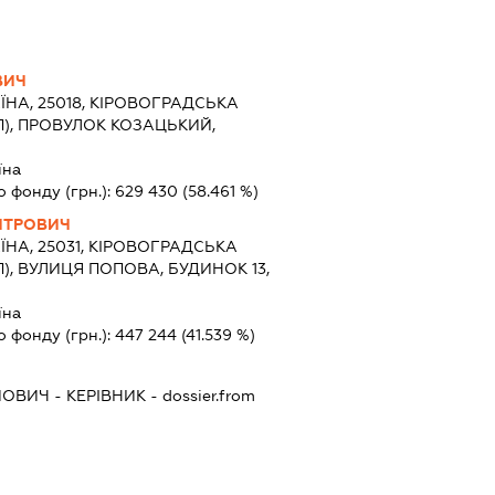
ВИЧ
ЇНА, 25018, КІРОВОГРАДСЬКА
П), ПРОВУЛОК КОЗАЦЬКИЙ,
їна
о фонду (грн.):
629 430
(58.461 %)
ИТРОВИЧ
ЇНА, 25031, КІРОВОГРАДСЬКА
П), ВУЛИЦЯ ПОПОВА, БУДИНОК 13,
їна
о фонду (грн.):
447 244
(41.539 %)
ЙОВИЧ
-
КЕРІВНИК
- dossier.from