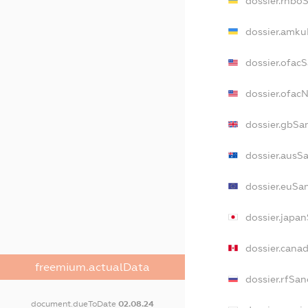
dossier.rnbo
dossier.amku
dossier.ofac
dossier.ofa
dossier.gbSa
dossier.ausS
dossier.euSa
dossier.japa
dossier.cana
freemium.actualData
dossier.rfSan
document.dueToDate
02.08.24