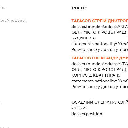
te:
17.06.02
dersAndBenef:
ТАРАСОВ СЕРГІЙ ДМИТРО
dossier.founderAddress
УКРА
ОБЛ., МІСТО КІРОВОГРАД(
БУДИНОК 8
statements.nationality:
Укра
Розмір внеску до статутног
ТАРАСОВ ОЛЕКСАНДР ДМ
dossier.founderAddress
УКРА
ОБЛ., МІСТО КІРОВОГРАД(
КОРПУС 2, КВАРТИРА 15
statements.nationality:
Укра
Розмір внеску до статутног
:
ОСАДЧИЙ ОЛЕГ АНАТОЛІ
29.05.23
dossier.position -