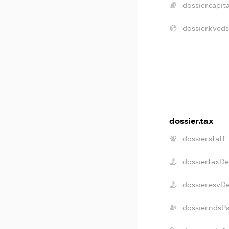
dossier.capita
dossier.kveds
dossier.tax
dossier.staff
dossier.taxD
dossier.esvD
dossier.ndsP