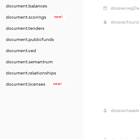
document.balances
dossier.regDa
document.scorings
new!
dossier.foun
document.tenders
document.publicfunds
document.ved
document.semantrum
document.relationships
document.licenses
new!
dossier.heads