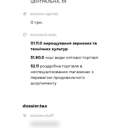
ЦЕНТРАЛЬНА, 39
dossier.capital:
0 грн.
dossier.kveds:
01.11.0
вирощування зернових та
технічних культур
51.90.0
інші види оптової торгівлі
52.11
роздрібна торгівля в
неспеціалізованих магазинах з
перевагою продовольчого
асортименту
dossier.tax
dossier.staff
XXXXXXXXXX