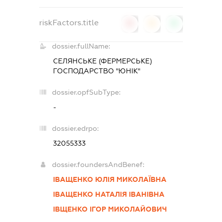
riskFactors.title
0
0
0
dossier.fullName:
СЕЛЯНСЬКЕ (ФЕРМЕРСЬКЕ)
ГОСПОДАРСТВО "ЮНІК"
dossier.opfSubType:
-
dossier.edrpo:
32055333
dossier.foundersAndBenef:
ІВАЩЕНКО ЮЛІЯ МИКОЛАЇВНА
ІВАЩЕНКО НАТАЛІЯ ІВАНІВНА
ІВЩЕНКО ІГОР МИКОЛАЙОВИЧ