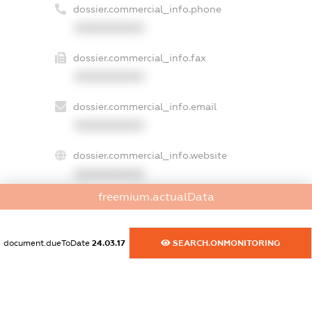
dossier.commercial_info.phone
XXXXXXXXXX
dossier.commercial_info.fax
XXXXXXXXXX
dossier.commercial_info.email
XXXXXXXXXX
dossier.commercial_info.website
XXXXXXXXXX
freemium.actualData
dossier.commercial_info.activity
XXXXXXXXXX
document.dueToDate
24.03.17
SEARCH.ONMONITORING
freemium.exampleText_1
freemium.exampleText_2
freemium.anonymousPerSearch2