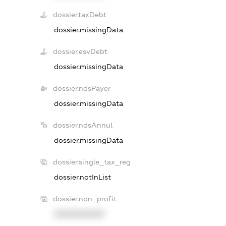
dossier.taxDebt
dossier.missingData
dossier.esvDebt
dossier.missingData
dossier.ndsPayer
dossier.missingData
dossier.ndsAnnul
dossier.missingData
dossier.single_tax_reg
dossier.notInList
dossier.non_profit
XXXXXXXXXX