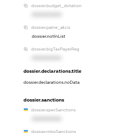
dossier.budget_dotation
XXXXXXXXXX
dossier.palne_akciz
dossier.notInList
dossier.bigTaxPayerReg
XXXXXXXXXX
dossier.declarations.title
dossier.declarations.noData
dossier.sanctions
dossier.specSanctions
XXXXXXXXXX
dossier.rnboSanctions