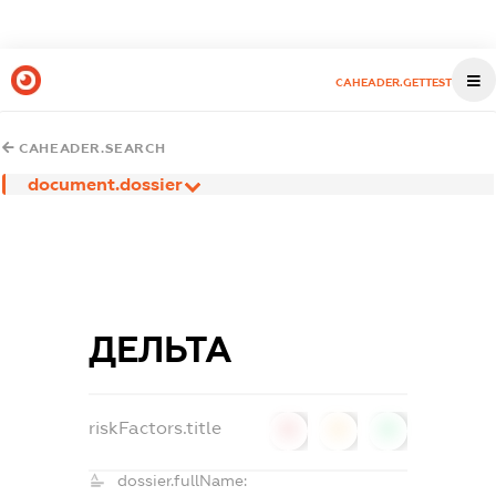
CAHEADER.GETTEST
CAHEADER.SEARCH
document.dossier
ДЕЛЬТА
riskFactors.title
0
0
0
dossier.fullName: