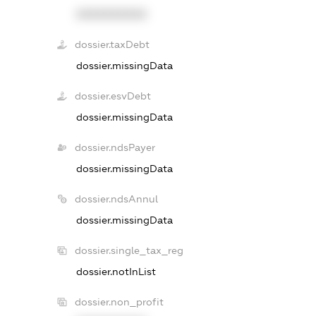
XXXXXXXXXX
dossier.taxDebt
dossier.missingData
dossier.esvDebt
dossier.missingData
dossier.ndsPayer
dossier.missingData
dossier.ndsAnnul
dossier.missingData
dossier.single_tax_reg
dossier.notInList
dossier.non_profit