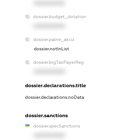
XXXXXXXXXX
dossier.budget_dotation
XXXXXXXXXX
dossier.palne_akciz
dossier.notInList
dossier.bigTaxPayerReg
XXXXXXXXXX
dossier.declarations.title
dossier.declarations.noData
dossier.sanctions
dossier.specSanctions
XXXXXXXXXX