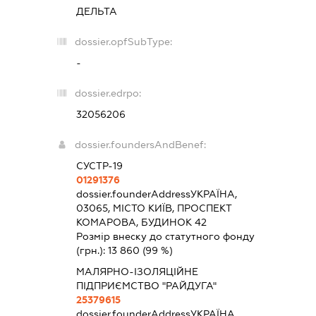
ДЕЛЬТА
dossier.opfSubType:
-
dossier.edrpo:
32056206
dossier.foundersAndBenef:
СУСТР-19
01291376
dossier.founderAddress
УКРАЇНА,
03065, МІСТО КИЇВ, ПРОСПЕКТ
КОМАРОВА, БУДИНОК 42
Розмір внеску до статутного фонду
(грн.):
13 860
(99 %)
МАЛЯРНО-ІЗОЛЯЦІЙНЕ
ПІДПРИЄМСТВО "РАЙДУГА"
25379615
dossier.founderAddress
УКРАЇНА,