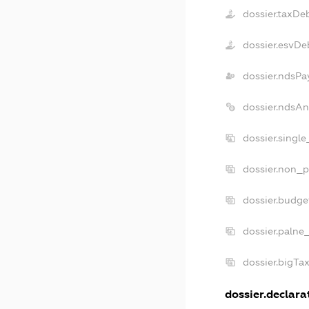
dossier.taxDe
dossier.esvDe
dossier.ndsPa
dossier.ndsAn
dossier.singl
dossier.non_p
dossier.budge
dossier.palne
dossier.bigTa
dossier.declarat