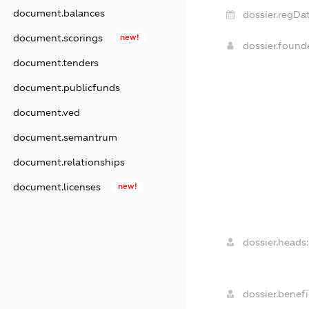
document.balances
dossier.regDat
document.scorings
new!
dossier.foun
document.tenders
document.publicfunds
document.ved
document.semantrum
document.relationships
document.licenses
new!
dossier.heads:
dossier.benefic