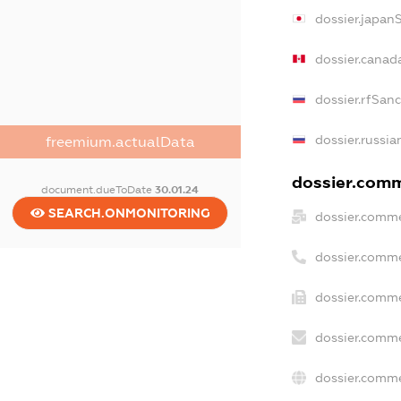
dossier.japan
dossier.canad
dossier.rfSan
dossier.russia
freemium.actualData
dossier.comme
document.dueToDate
30.01.24
SEARCH.ONMONITORING
dossier.comme
dossier.comme
dossier.comme
dossier.comme
dossier.comme