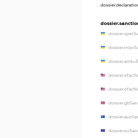
dossier.declarati
dossier.sanctio
dossier.specS
dossier.rnboS
dossier.amkuB
dossier.ofacS
dossier.ofac
dossier.gbSan
dossier.ausSa
dossier.euSan