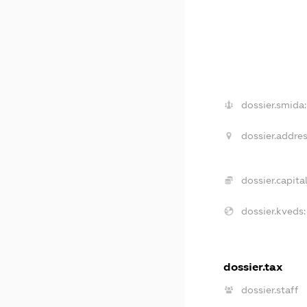
dossier.smida:
dossier.addres
dossier.capital
dossier.kveds:
dossier.tax
dossier.staff