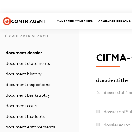
CONTR AGENT
CAHEADER.COMPANIES
CAHEADER.PERSONS
CAHEADER.SEARCH
document.dossier
СІГМА
document.statements
document.history
dossier.title
document.inspections
dossier.fullN
document.bankruptcy
document.court
dossier.opfSu
document.taxdebts
dossier.edrpo:
document.enforcements