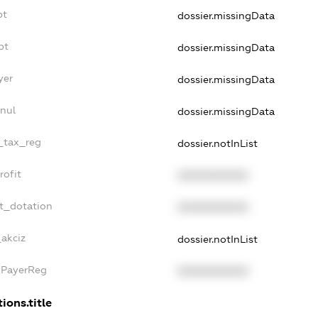
bt
dossier.missingData
bt
dossier.missingData
yer
dossier.missingData
nul
dossier.missingData
e_tax_reg
dossier.notInList
rofit
XXXXXXXXXX
t_dotation
XXXXXXXXXX
_akciz
dossier.notInList
xPayerReg
XXXXXXXXXX
ions.title