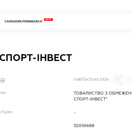
BETA
CAHEADER.PERSSEARCH
-СПОРТ-ІНВЕСТ
riskFactors.title
0
ame:
ТОВАРИСТВО З ОБМЕЖЕНО
СПОРТ-ІНВЕСТ"
bType:
-
32056688