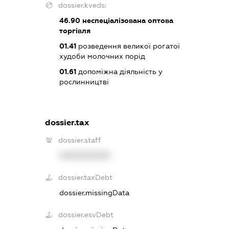
dossier.kveds:
46.90
неспеціалізована оптова
торгівля
01.41
розведення великої рогатої
худоби молочних порід
01.61
допоміжна діяльність у
рослинництві
dossier.tax
dossier.staff
XXXXXXXXXX
dossier.taxDebt
dossier.missingData
dossier.esvDebt