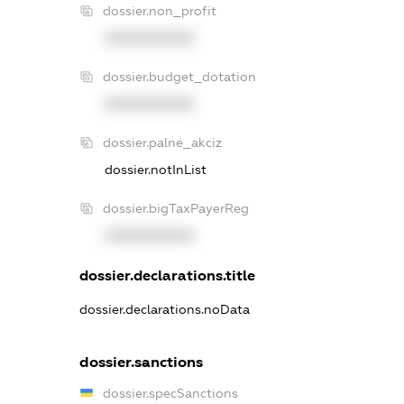
dossier.non_profit
XXXXXXXXXX
dossier.budget_dotation
XXXXXXXXXX
dossier.palne_akciz
dossier.notInList
dossier.bigTaxPayerReg
XXXXXXXXXX
dossier.declarations.title
dossier.declarations.noData
dossier.sanctions
dossier.specSanctions