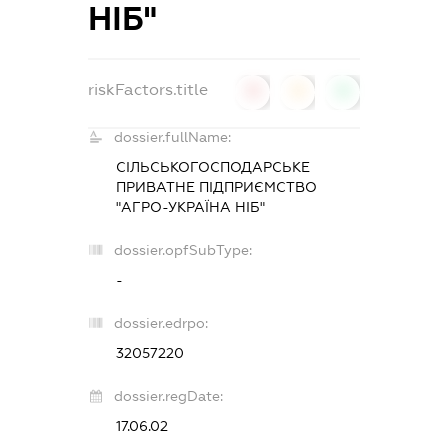
НІБ"
riskFactors.title
0
0
0
dossier.fullName:
СІЛЬСЬКОГОСПОДАРСЬКЕ
ПРИВАТНЕ ПІДПРИЄМСТВО
"АГРО-УКРАЇНА НІБ"
dossier.opfSubType:
-
dossier.edrpo:
32057220
dossier.regDate:
17.06.02