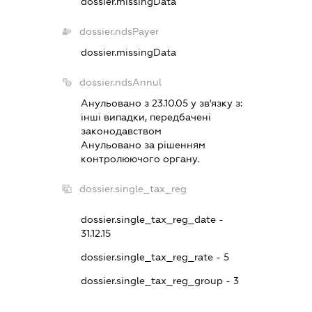
dossier.missingData
dossier.ndsPayer
dossier.missingData
dossier.ndsAnnul
Анульовано з 23.10.05 у зв'язку з:
iншi випадки, передбаченi
законодавством
Анульовано за рiшенням
контролюючого органу.
dossier.single_tax_reg
dossier.single_tax_reg_date -
31.12.15
dossier.single_tax_reg_rate - 5
dossier.single_tax_reg_group - 3