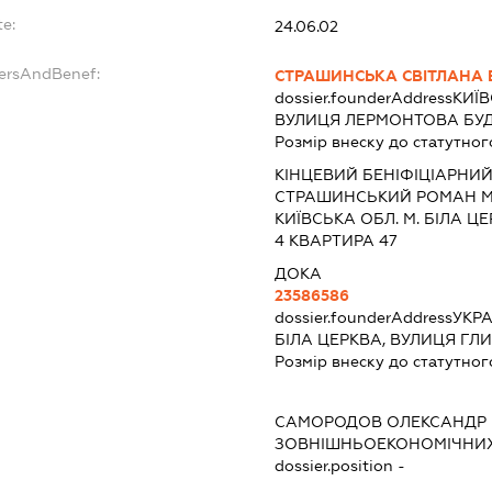
te:
24.06.02
dersAndBenef:
СТРАШИНСЬКА СВІТЛАНА 
dossier.founderAddress
КИЇВ
ВУЛИЦЯ ЛЕРМОНТОВА БУД. 
Розмір внеску до статутног
КІНЦЕВИЙ БЕНІФІЦІАРНИЙ
СТРАШИНСЬКИЙ РОМАН 
КИЇВСЬКА ОБЛ. М. БІЛА 
4 КВАРТИРА 47
ДОКА
23586586
dossier.founderAddress
УКРА
БІЛА ЦЕРКВА, ВУЛИЦЯ ГЛ
Розмір внеску до статутног
САМОРОДОВ ОЛЕКСАНДР
ЗОВНІШНЬОЕКОНОМІЧНИХ
dossier.position -