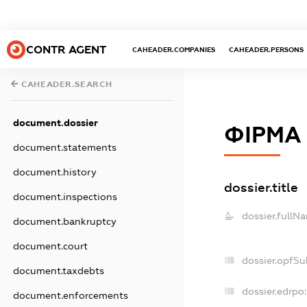
CONTR AGENT
CAHEADER.COMPANIES
CAHEADER.PERSONS
CAHEADER.SEARCH
document.dossier
ФІРМА
document.statements
document.history
dossier.title
document.inspections
dossier.fullN
document.bankruptcy
document.court
dossier.opfSu
document.taxdebts
dossier.edrpo:
document.enforcements