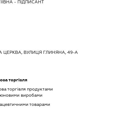
ІЇВНА
-
ПІДПИСАНТ
ЛА ЦЕРКВА, ВУЛИЦЯ ГЛИНЯНА, 49-А
ова торгівля
ова торгівля продуктами
ютюновими виробами
мацевтичними товарами