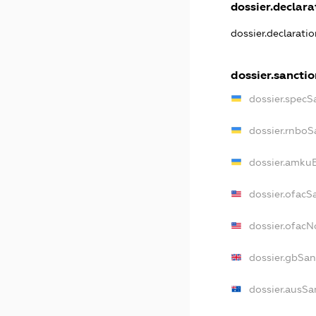
dossier.declarat
dossier.declarati
dossier.sanctio
dossier.specS
dossier.rnboS
dossier.amkuB
dossier.ofacS
dossier.ofac
dossier.gbSan
dossier.ausSa