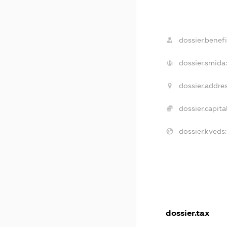
dossier.benefi
dossier.smida:
dossier.addres
dossier.capital
dossier.kveds:
dossier.tax