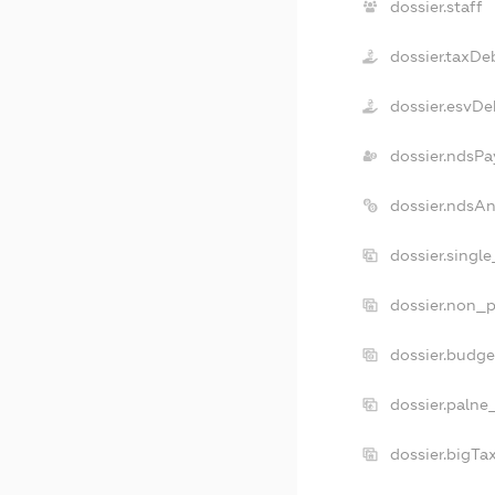
dossier.staff
dossier.taxDe
dossier.esvDe
dossier.ndsPa
dossier.ndsA
dossier.singl
dossier.non_p
dossier.budg
dossier.palne
dossier.bigT