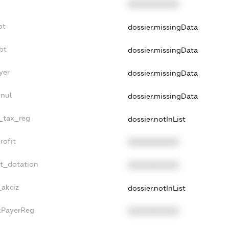
XXXXXXXXXX
bt
dossier.missingData
bt
dossier.missingData
yer
dossier.missingData
nnul
dossier.missingData
e_tax_reg
dossier.notInList
rofit
XXXXXXXXXX
et_dotation
XXXXXXXXXX
_akciz
dossier.notInList
axPayerReg
XXXXXXXXXX