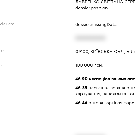
ЛАВРЕНКО СВІТЛАНА СЕРГ
dossier.position -
ciaries:
dossier.missingData
XXXXXXXXXX
s:
09100, КИЇВСЬКА ОБЛ., БІ
:
100 000 грн.
46.90
неспеціалізована опт
46.39
неспеціалізована опт
харчування, напоями та т
46.46
оптова торгівля фар