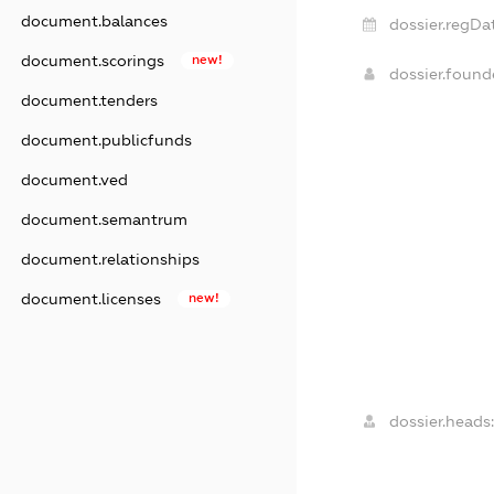
document.balances
dossier.regDa
document.scorings
new!
dossier.foun
document.tenders
document.publicfunds
document.ved
document.semantrum
document.relationships
document.licenses
new!
dossier.heads: