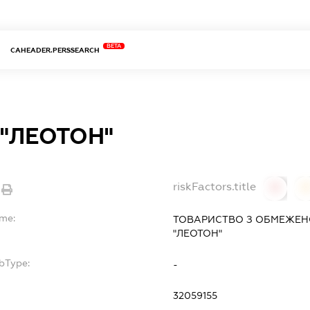
BETA
CAHEADER.PERSSEARCH
 "ЛЕОТОН"
riskFactors.title
0
ame:
ТОВАРИСТВО З ОБМЕЖЕН
"ЛЕОТОН"
bType:
-
32059155