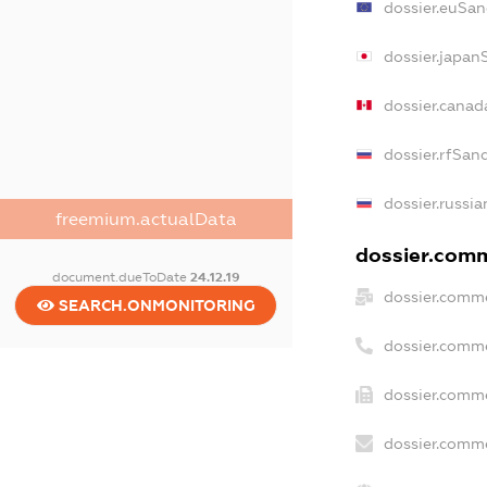
dossier.euSan
dossier.japan
dossier.canad
dossier.rfSan
dossier.russia
freemium.actualData
dossier.comme
document.dueToDate
24.12.19
dossier.comme
SEARCH.ONMONITORING
dossier.comm
dossier.comme
dossier.comme