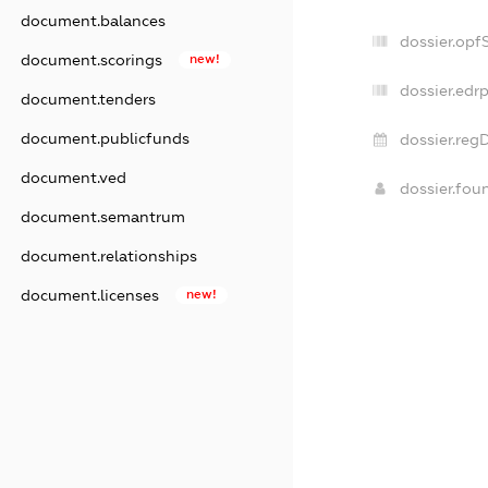
document.balances
dossier.opf
document.scorings
new!
dossier.edrp
document.tenders
document.publicfunds
dossier.reg
document.ved
dossier.fo
document.semantrum
document.relationships
document.licenses
new!