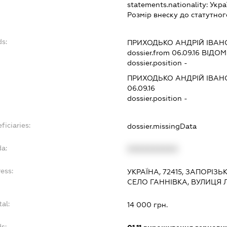
statements.nationality:
Укра
Розмір внеску до статутног
ds:
ПРИХОДЬКО АНДРІЙ ІВА
dossier.from 06.09.16
ВІДОМО
dossier.position -
ПРИХОДЬКО АНДРІЙ ІВА
06.09.16
dossier.position -
ficiaries:
dossier.missingData
da:
XXXXXXXXXX
ess:
УКРАЇНА, 72415, ЗАПОРІЗ
СЕЛО ГАННІВКА, ВУЛИЦЯ 
tal:
14 000 грн.
s: