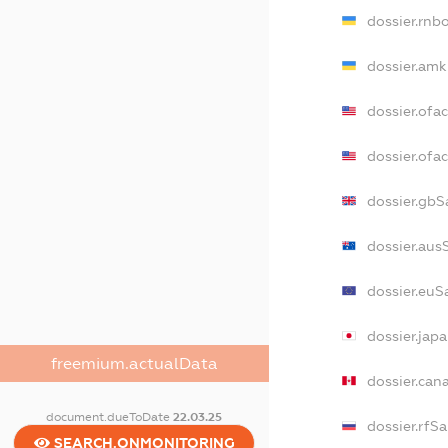
dossier.rnb
dossier.amk
dossier.ofa
dossier.of
dossier.gbS
dossier.aus
dossier.euS
dossier.jap
freemium.actualData
dossier.can
document.dueToDate
22.03.25
dossier.rfS
SEARCH.ONMONITORING