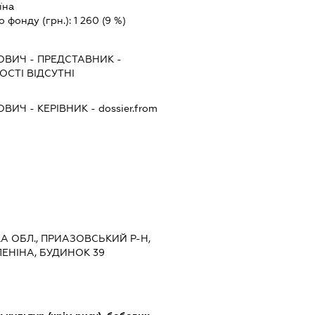
їна
о фонду (грн.):
1 260
(9 %)
НОВИЧ
-
ПРЕДСТАВНИК
-
СТІ ВІДСУТНІ
НОВИЧ
-
КЕРІВНИК
- dossier.from
ЬКА ОБЛ., ПРИАЗОВСЬКИЙ Р-Н,
ЛЕНІНА, БУДИНОК 39