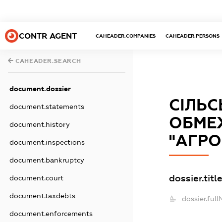
CONTR AGENT
CAHEADER.COMPANIES
CAHEADER.PERSONS
CAHEADER.SEARCH
document.dossier
СІЛЬ
document.statements
ОБМЕ
document.history
"АГРО
document.inspections
document.bankruptcy
dossier.titl
document.court
document.taxdebts
dossier.ful
document.enforcements