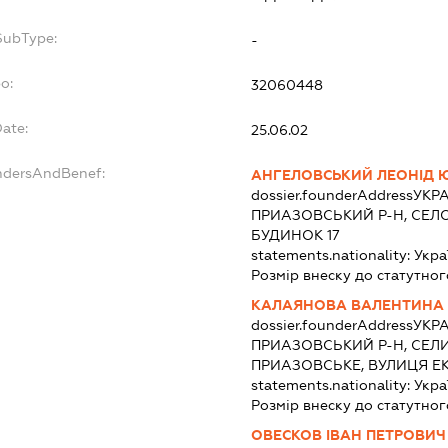
SubType:
-
o:
32060448
Date:
25.06.02
undersAndBenef:
АНГЕЛОВСЬКИЙ ЛЕОНІД 
dossier.founderAddress
УКРА
ПРИАЗОВСЬКИЙ Р-Н, СЕЛО
БУДИНОК 17
statements.nationality:
Укра
Розмір внеску до статутног
КАЛАЯНОВА ВАЛЕНТИНА 
dossier.founderAddress
УКРА
ПРИАЗОВСЬКИЙ Р-Н, СЕЛ
ПРИАЗОВСЬКЕ, ВУЛИЦЯ Е
statements.nationality:
Укра
Розмір внеску до статутног
ОВЕСКОВ ІВАН ПЕТРОВИЧ