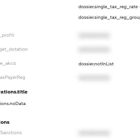
dossier.single_tax_reg_rate 
dossier.single_tax_reg_grou
_profit
XXXXXXXXXX
dget_dotation
XXXXXXXXXX
ne_akciz
dossier.notInList
gTaxPayerReg
XXXXXXXXXX
ations.title
tions.noData
ions
cSanctions
XXXXXXXXXX