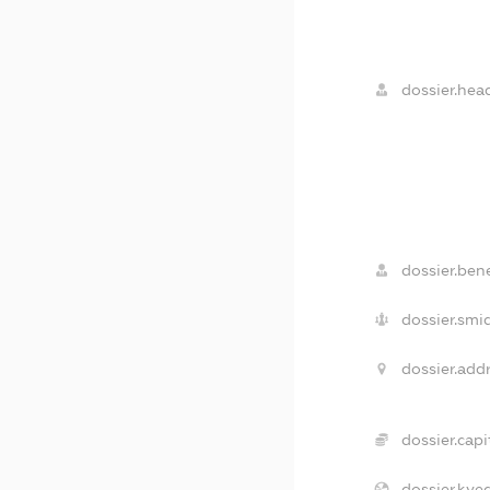
dossier.hea
dossier.bene
dossier.smi
dossier.addr
dossier.capi
dossier.kved