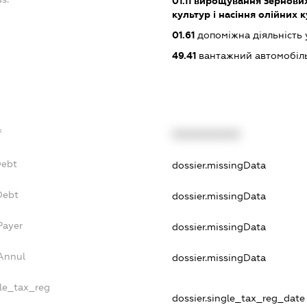
01.11
вирощування зернових 
культур і насіння олійних 
01.61
допоміжна діяльність 
49.41
вантажний автомобіл
f
XXXXXXXXXX
Debt
dossier.missingData
Debt
dossier.missingData
Payer
dossier.missingData
sAnnul
dossier.missingData
gle_tax_reg
dossier.single_tax_reg_date -