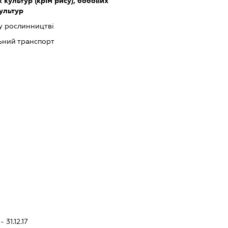
культур (крім рису), бобових
культур
у рослинництві
ьний транспорт
 31.12.17