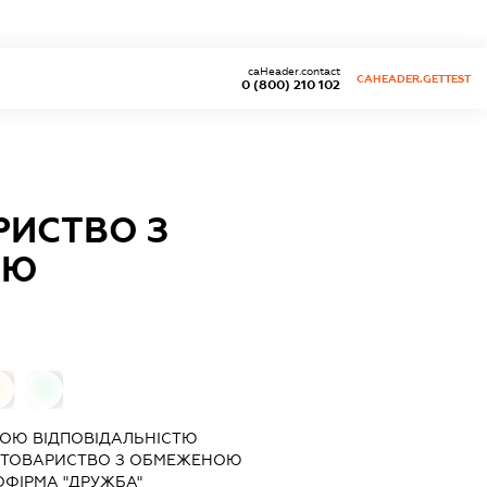
caHeader.contact
CAHEADER.GETTEST
0 (800) 210 102
РИСТВО З
ТЮ
0
0
ОЮ ВІДПОВІДАЛЬНІСТЮ
 ТОВАРИСТВО З ОБМЕЖЕНОЮ
ОФІРМА "ДРУЖБА"