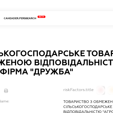
BETA
CAHEADER.PERSSEARCH
СЬКОГОСПОДАРСЬКЕ ТОВА
ЖЕНОЮ ВІДПОВІДАЛЬНІС
ФІРМА "ДРУЖБА"
riskFactors.title
e
0
lName:
ТОВАРИСТВО З ОБМЕЖЕН
СІЛЬСЬКОГОСПОДАРСЬКЕ
ВІДПОВІДАЛЬНІСТЮ "АГР