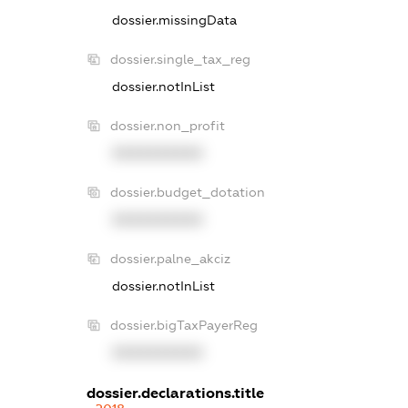
dossier.missingData
dossier.single_tax_reg
dossier.notInList
dossier.non_profit
XXXXXXXXXX
dossier.budget_dotation
XXXXXXXXXX
dossier.palne_akciz
dossier.notInList
dossier.bigTaxPayerReg
XXXXXXXXXX
dossier.declarations.title