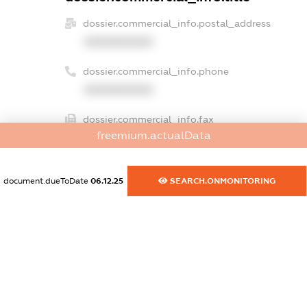
dossier.commercial_info.postal_address
XXXXXXXXXX
dossier.commercial_info.phone
XXXXXXXXXX
dossier.commercial_info.fax
freemium.actualData
XXXXXXXXXX
dossier.commercial_info.email
document.dueToDate
06.12.25
SEARCH.ONMONITORING
XXXXXXXXXX
dossier.commercial_info.website
XXXXXXXXXX
dossier.commercial_info.activity
XXXXXXXXXX