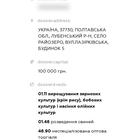
XXXXXXXXXX
dossier.address:
УКРАЇНА, 37730, ПОЛТАВСЬКА
ОБЛ., ЛУБЕНСЬКИЙ Р-Н, СЕЛО
РАЙОЗЕРО, ВУЛ.ЛАЗІРКІВСЬКА,
БУДИНОК 5
dossier.capital:
100 000 грн.
dossier.kveds:
01.11
вирощування зернових
культур (крім рису), бобових
культур і насіння олійних
культур
01.46
розведення свиней
46.90
неспеціалізована оптова
торгівля