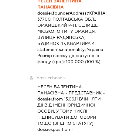
НЕСЕН ВАЛЕНТИНА
ПАНАСІВНА
dossier.founderAddress
УКРАЇНА,
37700, ПОЛТАВСЬКА ОБЛ.,
ОРЖИЦЬКИЙ Р-Н, СЕЛИЩЕ
МІСЬКОГО ТИПУ ОРЖИЦЯ,
ВУЛИЦЯ РАДЯНСЬКА,
БУДИНОК 47, КВАРТИРА 4
statements.nationality:
Україна
Розмір внеску до статутного
фонду (грн.):
100 000
(100 %)
dossier.heads:
НЕСЕН ВАЛЕНТИНА
ПАНАСІВНА
-
ПРЕДСТАВНИК
-
dossier.from 13.09.11
ВЧИНЯТИ
ДІЇ ВІД ІМЕНІ ЮРИДИЧНОЇ
ОСОБИ, У ТОМУ ЧИСЛІ
ПІДПИСУВАТИ ДОГОВОРИ
ТОЩО (ЗГІДНО СТАТУТУ)
dossier.position -