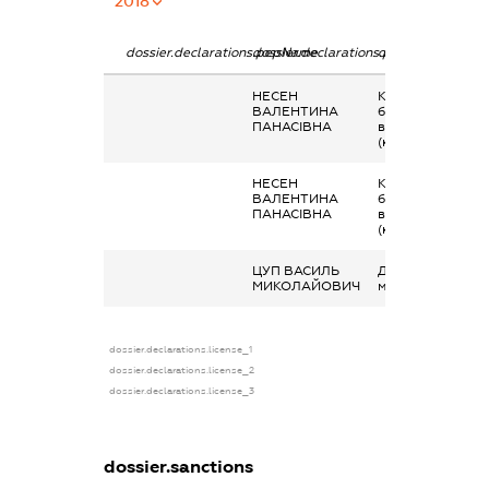
2018
dossier.declarations.pepName
dossier.declarations.personName
dossier.declarati
НЕСЕН
Кінцевий
ВАЛЕНТИНА
бенефіціарний
ПАНАСІВНА
власник
(контролер)
НЕСЕН
Кінцевий
ВАЛЕНТИНА
бенефіціарний
ПАНАСІВНА
власник
(контролер)
ЦУП ВАСИЛЬ
Дохід від наданн
МИКОЛАЙОВИЧ
майна в оренду
dossier.declarations.license_1
dossier.declarations.license_2
dossier.declarations.license_3
dossier.sanctions