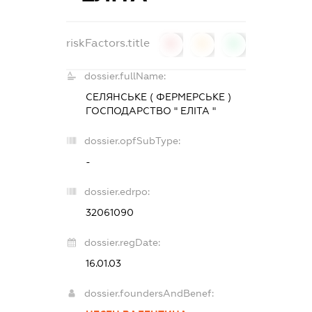
riskFactors.title
0
0
0
dossier.fullName:
СЕЛЯНСЬКЕ ( ФЕРМЕРСЬКЕ )
ГОСПОДАРСТВО " ЕЛІТА "
dossier.opfSubType:
-
dossier.edrpo:
32061090
dossier.regDate:
16.01.03
dossier.foundersAndBenef: