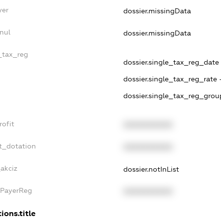
yer
dossier.missingData
nul
dossier.missingData
e_tax_reg
dossier.single_tax_reg_date -
dossier.single_tax_reg_rate 
dossier.single_tax_reg_grou
rofit
XXXXXXXXXX
t_dotation
XXXXXXXXXX
_akciz
dossier.notInList
xPayerReg
XXXXXXXXXX
ions.title