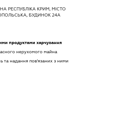
НА РЕСПУБЛІКА КРИМ, МІСТО
ОПОЛЬСЬКА, БУДИНОК 24А
шими продуктами харчування
ласного нерухомого майна
ь та надання пов'язаних з ними