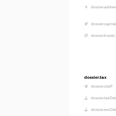
dossier.addres
dossier.capital
dossier.kveds:
dossier.tax
dossier.staff
dossier.taxDe
dossier.esvDe