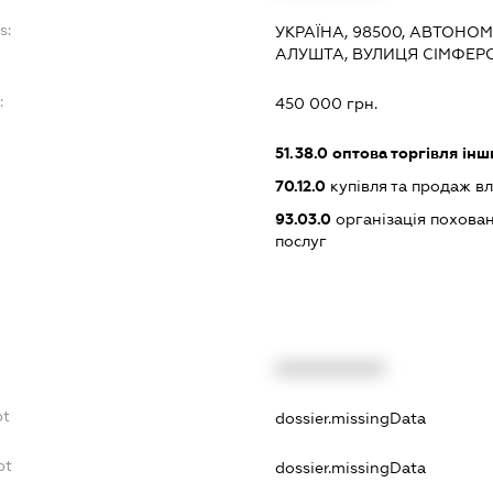
s:
УКРАЇНА, 98500, АВТОНОМ
АЛУШТА, ВУЛИЦЯ СІМФЕР
:
450 000 грн.
51.38.0
оптова торгівля ін
70.12.0
купівля та продаж в
93.03.0
організація похован
послуг
XXXXXXXXXX
bt
dossier.missingData
bt
dossier.missingData