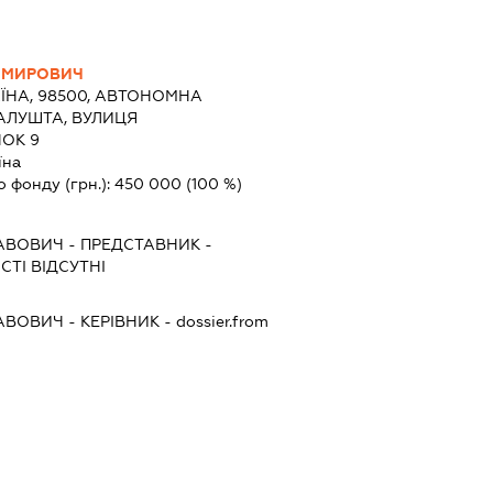
ИМИРОВИЧ
ЇНА, 98500, АВТОНОМНА
 АЛУШТА, ВУЛИЦЯ
ОК 9
їна
о фонду (грн.):
450 000
(100 %)
АВОВИЧ
-
ПРЕДСТАВНИК
-
ТІ ВІДСУТНІ
АВОВИЧ
-
КЕРІВНИК
- dossier.from