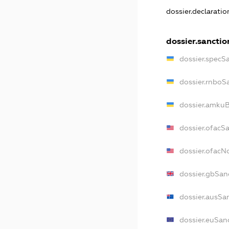
dossier.declarati
dossier.sanctio
dossier.specS
dossier.rnboS
dossier.amkuB
dossier.ofacS
dossier.ofac
dossier.gbSan
dossier.ausSa
dossier.euSan