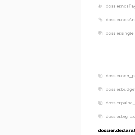
dossier.ndsPa
dossier.ndsAn
dossier.singl
dossier.non_p
dossier.budge
dossier.palne
dossier.bigTa
dossier.declarat