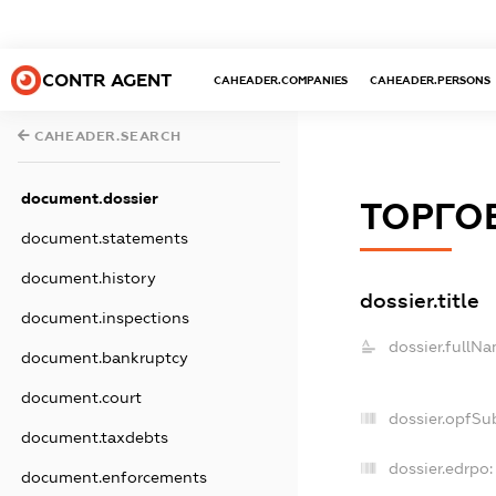
CONTR AGENT
CAHEADER.COMPANIES
CAHEADER.PERSONS
CAHEADER.SEARCH
document.dossier
ТОРГО
document.statements
document.history
dossier.title
document.inspections
dossier.fullNa
document.bankruptcy
document.court
dossier.opfSu
document.taxdebts
dossier.edrpo:
document.enforcements