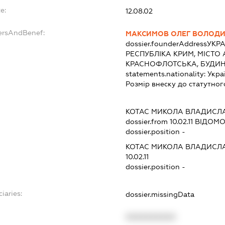
e:
12.08.02
dersAndBenef:
МАКСИМОВ ОЛЕГ ВОЛОД
dossier.founderAddress
УКРА
РЕСПУБЛІКА КРИМ, МІСТО
КРАСНОФЛОТСЬКА, БУДИН
statements.nationality:
Укра
Розмір внеску до статутног
КОТАС МИКОЛА ВЛАДИСЛ
dossier.from 10.02.11
ВІДОМОС
dossier.position -
КОТАС МИКОЛА ВЛАДИСЛ
10.02.11
dossier.position -
iaries:
dossier.missingData
XXXXXXXXXX