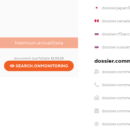
dossier.japan
dossier.canad
dossier.rfSanc
freemium.actualData
dossier.russia
document.dueToDate
12.10.25
dossier.comme
SEARCH.ONMONITORING
dossier.comme
dossier.comme
dossier.comme
dossier.comme
dossier.comme