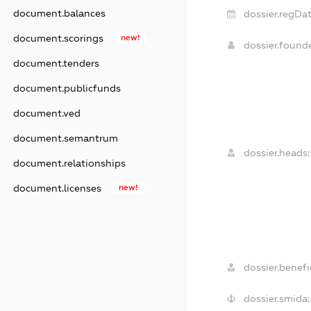
document.balances
dossier.regDat
document.scorings
new!
dossier.foun
document.tenders
document.publicfunds
document.ved
document.semantrum
dossier.heads:
document.relationships
document.licenses
new!
dossier.benefic
dossier.smida: