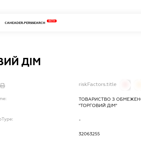
BETA
CAHEADER.PERSSEARCH
ВИЙ ДІМ
riskFactors.title
0
me:
ТОВАРИСТВО З ОБМЕЖЕН
"ТОРГОВИЙ ДІМ"
bType:
-
32063255