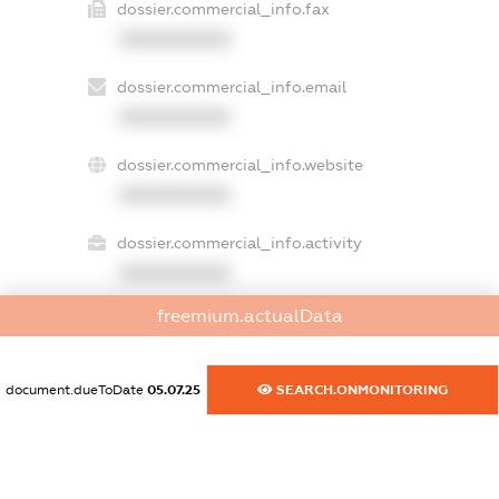
dossier.commercial_info.fax
XXXXXXXXXX
dossier.commercial_info.email
XXXXXXXXXX
dossier.commercial_info.website
XXXXXXXXXX
dossier.commercial_info.activity
XXXXXXXXXX
freemium.actualData
freemium.exampleText_1
freemium.exampleText_2
document.dueToDate
05.07.25
SEARCH.ONMONITORING
freemium.anonymousPerSearch2
FREEMIUM.DETAILS
FREEMIUM.REGISTER