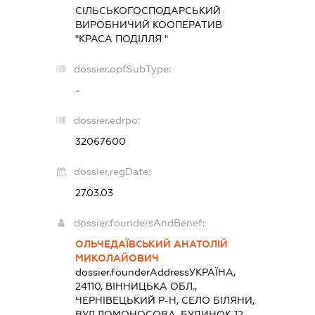
СІЛЬСЬКОГОСПОДАРСЬКИЙ
ВИРОБНИЧИЙ КООПЕРАТИВ
"КРАСА ПОДІЛЛЯ "
dossier.opfSubType:
-
dossier.edrpo:
32067600
dossier.regDate:
27.03.03
dossier.foundersAndBenef:
ОЛЬЧЕДАЇВСЬКИЙ АНАТОЛІЙ
МИКОЛАЙОВИЧ
dossier.founderAddress
УКРАЇНА,
24110, ВІННИЦЬКА ОБЛ.,
ЧЕРНІВЕЦЬКИЙ Р-Н, СЕЛО БІЛЯНИ,
ВУЛ.ЛОМОНОСОВА, БУДИНОК 12