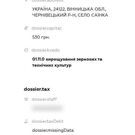
dossier.address:
УКРАЇНА, 24122, ВІННИЦЬКА ОБЛ.,
ЧЕРНІВЕЦЬКИЙ Р-Н, СЕЛО САЇНКА
dossier.capital:
530 грн.
dossier.kveds:
01.11.0
вирощування зернових та
технічних культур
dossier.tax
dossier.staff
XXXXXXXXXX
dossier.taxDebt
dossier.missingData