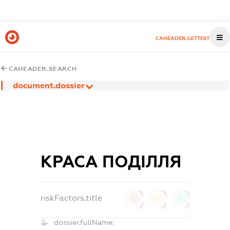
CAHEADER.GETTEST
CAHEADER.SEARCH
document.dossier
КРАСА ПОДІЛЛЯ
riskFactors.title
0
0
0
dossier.fullName: