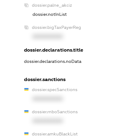
dossier.palne_akciz
dossier.notInList
dossier.bigTaxPayerReg
XXXXXXXXXX
dossier.declarations.title
dossier.declarations.noData
dossier.sanctions
dossier.specSanctions
XXXXXXXXXX
dossier.rnboSanctions
XXXXXXXXXX
dossier.amkuBlackList