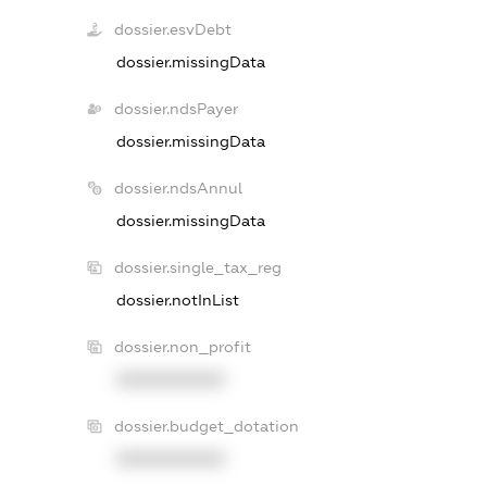
dossier.esvDebt
dossier.missingData
dossier.ndsPayer
dossier.missingData
dossier.ndsAnnul
dossier.missingData
dossier.single_tax_reg
dossier.notInList
dossier.non_profit
XXXXXXXXXX
dossier.budget_dotation
XXXXXXXXXX