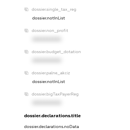
dossier.single_tax_reg
dossier.notInList
dossier.non_profit
XXXXXXXXXX
dossier.budget_dotation
XXXXXXXXXX
dossier.palne_akciz
dossier.notInList
dossier.bigTaxPayerReg
XXXXXXXXXX
dossier.declarations.title
dossier.declarations.noData