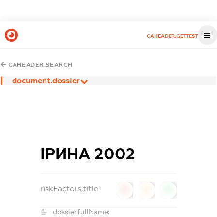
CAHEADER.GETTEST
CAHEADER.SEARCH
document.dossier
ІРИНА 2002
riskFactors.title
0
0
0
dossier.fullName: