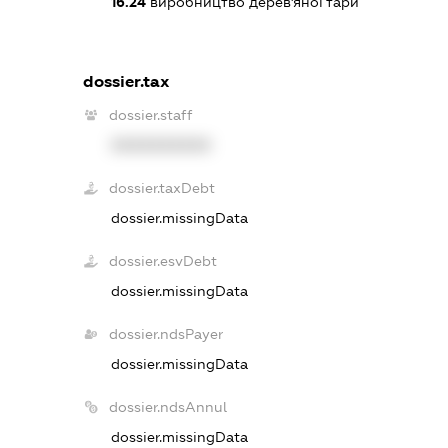
16.24
виробництво дерев'яної тари
dossier.tax
dossier.staff
XXXXXXXXXX
dossier.taxDebt
dossier.missingData
dossier.esvDebt
dossier.missingData
dossier.ndsPayer
dossier.missingData
dossier.ndsAnnul
dossier.missingData