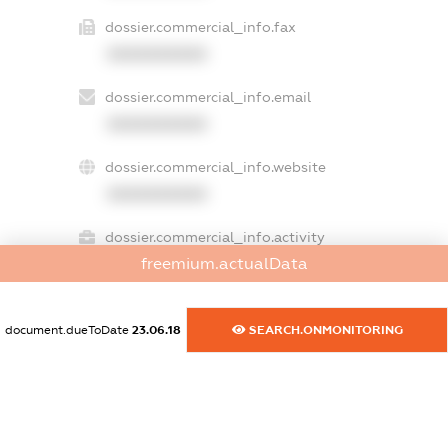
dossier.commercial_info.fax
XXXXXXXXXX
dossier.commercial_info.email
XXXXXXXXXX
dossier.commercial_info.website
XXXXXXXXXX
dossier.commercial_info.activity
freemium.actualData
XXXXXXXXXX
document.dueToDate
23.06.18
SEARCH.ONMONITORING
freemium.exampleText_1
freemium.exampleText_2
freemium.anonymousPerSearch2
FREEMIUM.DETAILS