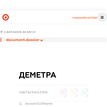
CAHEADER.GETTEST
CAHEADER.SEARCH
document.dossier
ДЕМЕТРА
riskFactors.title
0
0
0
dossier.fullName: