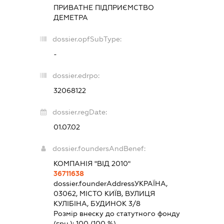
ПРИВАТНЕ ПІДПРИЄМСТВО
ДЕМЕТРА
dossier.opfSubType:
-
dossier.edrpo:
32068122
dossier.regDate:
01.07.02
dossier.foundersAndBenef:
КОМПАНІЯ "ВІД 2010"
36711638
dossier.founderAddress
УКРАЇНА,
03062, МІСТО КИЇВ, ВУЛИЦЯ
КУЛІБІНА, БУДИНОК 3/8
Розмір внеску до статутного фонду
(грн.):
100
(100 %)