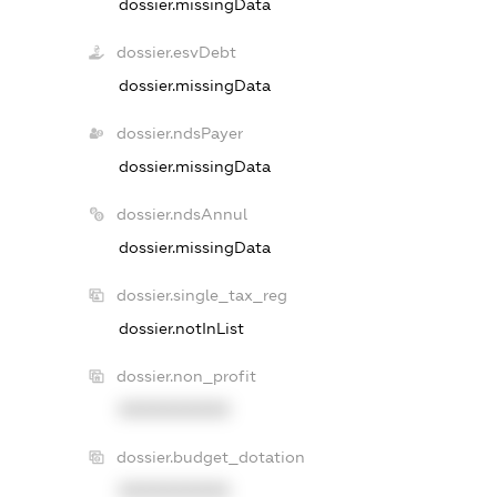
dossier.missingData
dossier.esvDebt
dossier.missingData
dossier.ndsPayer
dossier.missingData
dossier.ndsAnnul
dossier.missingData
dossier.single_tax_reg
dossier.notInList
dossier.non_profit
XXXXXXXXXX
dossier.budget_dotation
XXXXXXXXXX