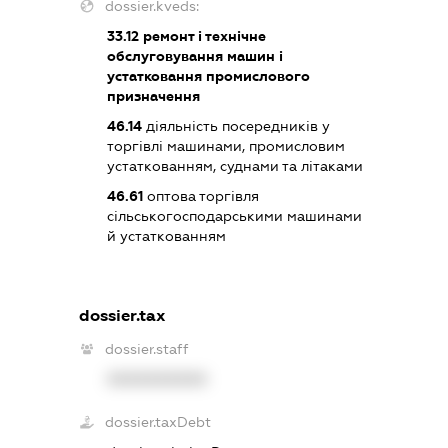
dossier.kveds:
33.12
ремонт і технічне
обслуговування машин і
устатковання промислового
призначення
46.14
діяльність посередників у
торгівлі машинами, промисловим
устаткованням, суднами та літаками
46.61
оптова торгівля
сільськогосподарськими машинами
й устаткованням
dossier.tax
dossier.staff
XXXXXXXXXX
dossier.taxDebt