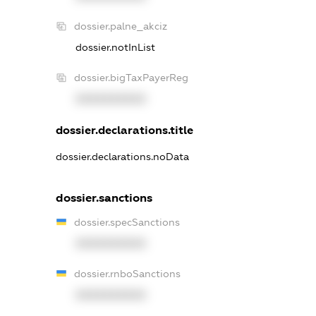
dossier.palne_akciz
dossier.notInList
dossier.bigTaxPayerReg
XXXXXXXXXX
dossier.declarations.title
dossier.declarations.noData
dossier.sanctions
dossier.specSanctions
XXXXXXXXXX
dossier.rnboSanctions
XXXXXXXXXX