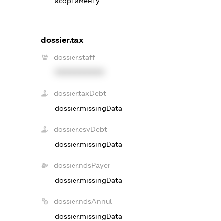
асортименту
dossier.tax
dossier.staff
XXXXXXXXXX
dossier.taxDebt
dossier.missingData
dossier.esvDebt
dossier.missingData
dossier.ndsPayer
dossier.missingData
dossier.ndsAnnul
dossier.missingData