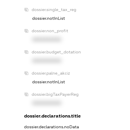
dossier.single_tax_reg
dossier.notInList
dossier.non_profit
XXXXXXXXXX
dossier.budget_dotation
XXXXXXXXXX
dossier.palne_akciz
dossier.notInList
dossier.bigTaxPayerReg
XXXXXXXXXX
dossier.declarations.title
dossier.declarations.noData