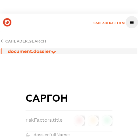
CAHEADER.GETTEST
CAHEADER.SEARCH
document.dossier
САРГОН
riskFactors.title
0
0
0
dossier.fullName: