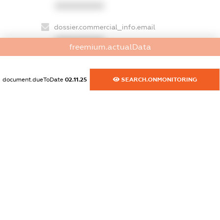
XXXXXXXXXX
dossier.commercial_info.email
XXXXXXXXXX
freemium.actualData
dossier.commercial_info.website
XXXXXXXXXX
document.dueToDate
02.11.25
SEARCH.ONMONITORING
dossier.commercial_info.activity
XXXXXXXXXX
freemium.exampleText_1
freemium.exampleText_2
freemium.anonymousPerSearch2
FREEMIUM.DETAILS
FREEMIUM.REGISTER