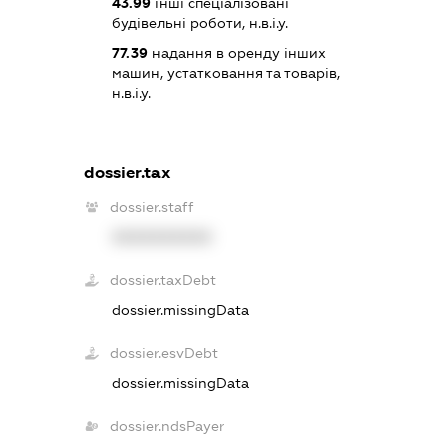
43.99
інші спеціалізовані
будівельні роботи, н.в.і.у.
77.39
надання в оренду інших
машин, устатковання та товарів,
н.в.і.у.
dossier.tax
dossier.staff
XXXXXXXXXX
dossier.taxDebt
dossier.missingData
dossier.esvDebt
dossier.missingData
dossier.ndsPayer