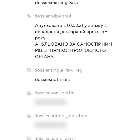
dossier.missingData
dossier.ndsAnnul
Анульовано з 07.02.21 у зв'язку з:
ненадання декларацiй протягом
року
АНУЛЬОВАНО ЗА САМОСТIЙНИМ
РIШЕННЯМ КОНТРОЛЮЮЧОГО
ОРГАНУ.
dossier.single_tax_reg
dossier.notInList
dossier.non_profit
XXXXXXXXXX
dossier.budget_dotation
XXXXXXXXXX
dossier.palne_akciz