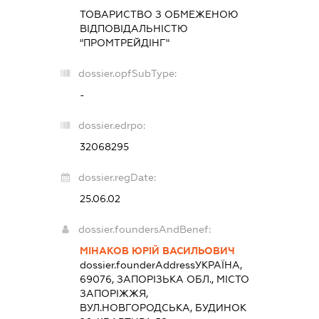
ТОВАРИСТВО З ОБМЕЖЕНОЮ
ВІДПОВІДАЛЬНІСТЮ
"ПРОМТРЕЙДІНГ"
dossier.opfSubType:
-
dossier.edrpo:
32068295
dossier.regDate:
25.06.02
dossier.foundersAndBenef:
МІНАКОВ ЮРІЙ ВАСИЛЬОВИЧ
dossier.founderAddress
УКРАЇНА,
69076, ЗАПОРІЗЬКА ОБЛ., МІСТО
ЗАПОРІЖЖЯ,
ВУЛ.НОВГОРОДСЬКА, БУДИНОК