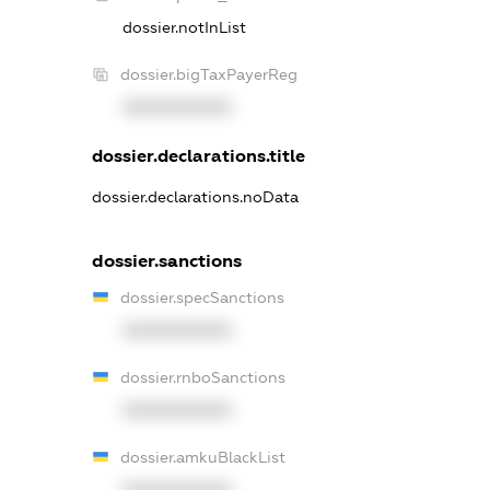
dossier.notInList
dossier.bigTaxPayerReg
XXXXXXXXXX
dossier.declarations.title
dossier.declarations.noData
dossier.sanctions
dossier.specSanctions
XXXXXXXXXX
dossier.rnboSanctions
XXXXXXXXXX
dossier.amkuBlackList