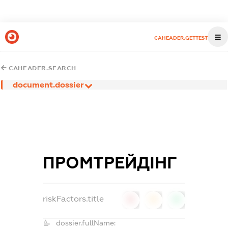
CAHEADER.GETTEST
CAHEADER.SEARCH
document.dossier
ПРОМТРЕЙДІНГ
riskFactors.title
0
0
0
dossier.fullName: