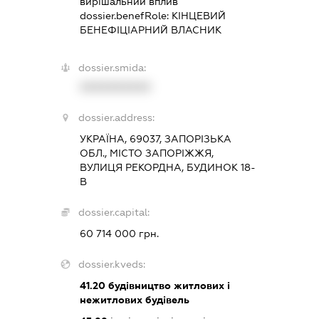
вирішальний вплив
dossier.benefRole:
КІНЦЕВИЙ
БЕНЕФІЦІАРНИЙ ВЛАСНИК
dossier.smida:
XXXXXXXXXX
dossier.address:
УКРАЇНА, 69037, ЗАПОРІЗЬКА
ОБЛ., МІСТО ЗАПОРІЖЖЯ,
ВУЛИЦЯ РЕКОРДНА, БУДИНОК 18-
В
dossier.capital:
60 714 000 грн.
dossier.kveds:
41.20
будівництво житлових і
нежитлових будівель