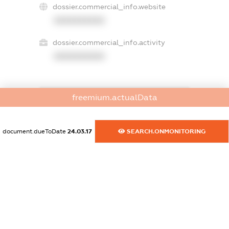
dossier.commercial_info.website
XXXXXXXXXX
dossier.commercial_info.activity
XXXXXXXXXX
freemium.actualData
freemium.exampleText_1
freemium.exampleText_2
freemium.anonymousPerSearch2
document.dueToDate
24.03.17
SEARCH.ONMONITORING
FREEMIUM.DETAILS
FREEMIUM.REGISTER