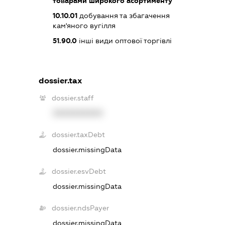
товарами широкого асортименту
10.10.01
добування та збагачення
кам'яного вугілля
51.90.0
інші види оптової торгівлі
dossier.tax
dossier.staff
XXXXXXXXXX
dossier.taxDebt
dossier.missingData
dossier.esvDebt
dossier.missingData
dossier.ndsPayer
dossier.missingData