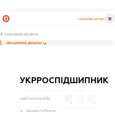
CAHEADER.GETTEST
CAHEADER.SEARCH
document.dossier
УКРРОСПІДШИПНИК
riskFactors.title
0
0
0
dossier.fullName: