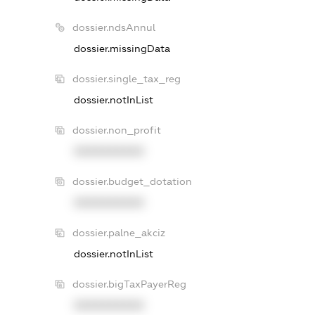
dossier.ndsAnnul
dossier.missingData
dossier.single_tax_reg
dossier.notInList
dossier.non_profit
XXXXXXXXXX
dossier.budget_dotation
XXXXXXXXXX
dossier.palne_akciz
dossier.notInList
dossier.bigTaxPayerReg
XXXXXXXXXX