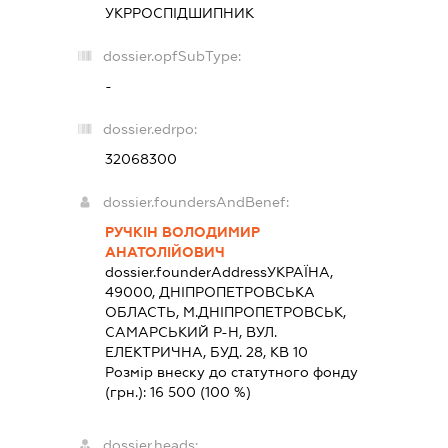
УКРРОСПІДШИПНИК
dossier.opfSubType:
-
dossier.edrpo:
32068300
dossier.foundersAndBenef:
РУЧКІН ВОЛОДИМИР
АНАТОЛІЙОВИЧ
dossier.founderAddress
УКРАЇНА,
49000, ДНIПРОПЕТРОВСЬКА
ОБЛАСТЬ, М.ДНІПРОПЕТРОВСЬК,
САМАРСЬКИЙ Р-Н, ВУЛ.
ЕЛЕКТРИЧНА, БУД. 28, КВ 10
Розмір внеску до статутного фонду
(грн.):
16 500
(100 %)
dossier.heads: