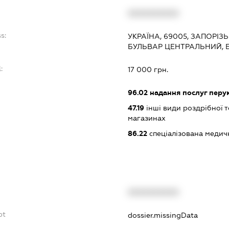
XXXXXXXXXX
s:
УКРАЇНА, 69005, ЗАПОРІЗ
БУЛЬВАР ЦЕНТРАЛЬНИЙ, 
:
17 000 грн.
96.02
надання послуг перу
47.19
інші види роздрібної т
магазинах
86.22
спеціалізована медич
XXXXXXXXXX
bt
dossier.missingData