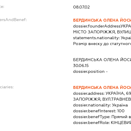
e:
08.07.02
dersAndBenef:
БЕРДИНСЬКА ОЛЕНА ЙОС
dossier.founderAddress
УКРА
МІСТО ЗАПОРІЖЖЯ, ВУЛИЦ
statements.nationality:
Укра
Розмір внеску до статутног
БЕРДИНСЬКА ОЛЕНА ЙОС
30.06.15
dossier.position -
ciaries:
БЕРДИНСЬКА ОЛЕНА ЙОС
dossier.address:
УКРАЇНА, 6
ЗАПОРІЖЖЯ, ВУЛ.ТРАВНЕВ
dossier.nationality:
Україна
dossier.benefInterest:
100
dossier.benefType:
Прямий в
dossier.benefRole:
КІНЦЕВИ