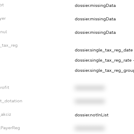
bt
dossier.missingData
yer
dossier.missingData
nnul
dossier.missingData
e_tax_reg
dossier.single_tax_reg_date -
dossier.single_tax_reg_rate 
dossier.single_tax_reg_grou
rofit
XXXXXXXXXX
et_dotation
XXXXXXXXXX
_akciz
dossier.notInList
axPayerReg
XXXXXXXXXX