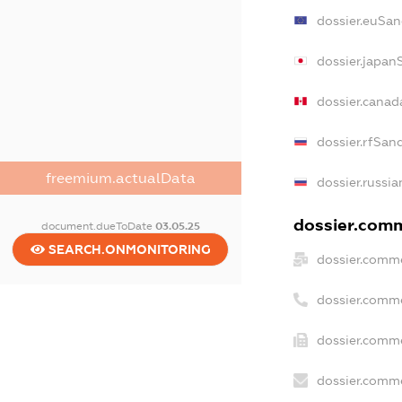
dossier.euSan
dossier.japan
dossier.canad
dossier.rfSan
freemium.actualData
dossier.russia
dossier.comme
document.dueToDate
03.05.25
SEARCH.ONMONITORING
dossier.comme
dossier.comm
dossier.comme
dossier.comme