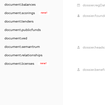
document.balances
dossier.regDat
document.scorings
new!
dossier.foun
document.tenders
document.publicfunds
document.ved
document.semantrum
dossier.heads:
document.relationships
document.licenses
new!
dossier.benefi