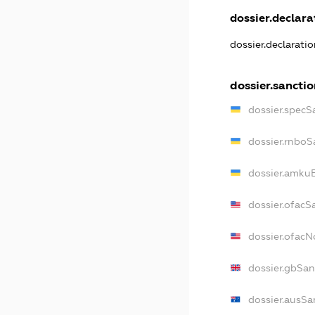
dossier.declarat
dossier.declarati
dossier.sanctio
dossier.specS
dossier.rnboS
dossier.amkuB
dossier.ofacS
dossier.ofac
dossier.gbSan
dossier.ausSa