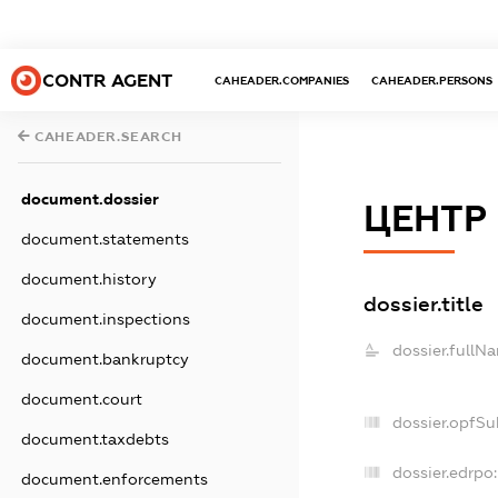
CONTR AGENT
CAHEADER.COMPANIES
CAHEADER.PERSONS
CAHEADER.SEARCH
document.dossier
ЦЕНТР
document.statements
document.history
dossier.title
document.inspections
dossier.fullN
document.bankruptcy
document.court
dossier.opfSu
document.taxdebts
dossier.edrpo:
document.enforcements