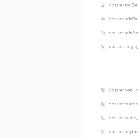
dossier.esvDe
dossier.ndsPa
dossier.ndsA
dossier.singl
dossier.non_p
dossier.budg
dossier.palne
dossier.bigT