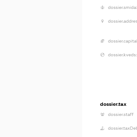
dossier.smida:
dossier.addres
dossier.capital
dossier.kveds:
dossier.tax
dossier.staff
dossier.taxDe