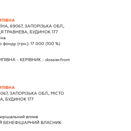
ИПІВНА
ЇНА, 69067, ЗАПОРІЗЬКА ОБЛ.,
Я ТРАВНЕВА, БУДИНОК 177
їна
о фонду (грн.):
17 000
(100 %)
ИПІВНА
-
КЕРІВНИК
- dossier.from
ИПІВНА
9067, ЗАПОРІЗЬКА ОБЛ., МІСТО
А, БУДИНОК 177
ирішальний вплив
Й БЕНЕФІЦІАРНИЙ ВЛАСНИК