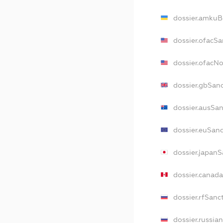
dossier.amkuB
dossier.ofacSa
dossier.ofacN
dossier.gbSan
dossier.ausSa
dossier.euSan
dossier.japan
dossier.canad
dossier.rfSanc
dossier.russia