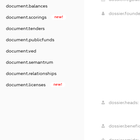
document.balances
dossier.found
document.scorings
new!
document.tenders
document.publicfunds
document.ved
document.semantrum
document.relationships
document.licenses
new!
dossier.heads:
dossier.benefic
dossier.smida: