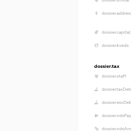
dossier.addres
dossier.capital
dossier.kveds:
dossier.tax
dossier.staff
dossier.taxDeb
dossier.esvDe
dossier.ndsPa
dossier.ndsAn