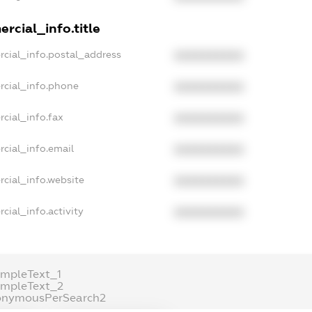
rcial_info.title
rcial_info.postal_address
XXXXXXXXXX
rcial_info.phone
XXXXXXXXXX
cial_info.fax
XXXXXXXXXX
cial_info.email
XXXXXXXXXX
rcial_info.website
XXXXXXXXXX
cial_info.activity
XXXXXXXXXX
ampleText_1
ampleText_2
onymousPerSearch2