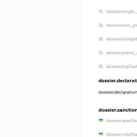
dossier.single
dossier.non_pr
dossier.budge
dossier.palne_
dossier.bigTa
dossier.declarat
dossier.declarati
dossier.sanctio
dossier.specS
dossier.rnboS