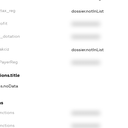
_tax_reg
dossier.notInList
ofit
XXXXXXXXXX
t_dotation
XXXXXXXXXX
akciz
dossier.notInList
xPayerReg
XXXXXXXXXX
ions.title
ons.noData
ns
anctions
XXXXXXXXXX
anctions
XXXXXXXXXX