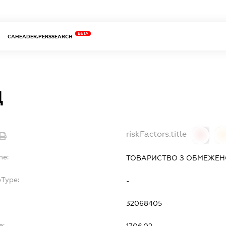
BETA
CAHEADER.PERSSEARCH
Д
riskFactors.title
0
0
me:
ТОВАРИСТВО З ОБМЕЖЕНО
bType:
-
32068405
e:
17.06.02