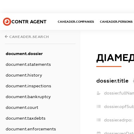
CONTR AGENT
CAHEADER.COMPANIES
CAHEADER.PERSONS
CAHEADER.SEARCH
document.dossier
ДІАМЕ
document.statements
document.history
dossier.title
document.inspections
dossier.fullNa
document.bankruptcy
dossier.opfSu
document.court
document.taxdebts
dossier.edrpo:
document.enforcements
dossier.regDat