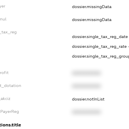
yer
dossier.missingData
nnul
dossier.missingData
e_tax_reg
dossier.single_tax_reg_date -
dossier.single_tax_reg_rate 
dossier.single_tax_reg_grou
rofit
XXXXXXXXXX
et_dotation
XXXXXXXXXX
_akciz
dossier.notInList
xPayerReg
XXXXXXXXXX
ions.title