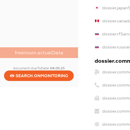
dossier.japan
dossier.canad
dossier.rfSan
dossier.russia
freemium.actualData
dossier.comme
document.dueToDate
04.05.25
dossier.comme
SEARCH.ONMONITORING
dossier.comme
dossier.comme
dossier.comme
dossier.comme