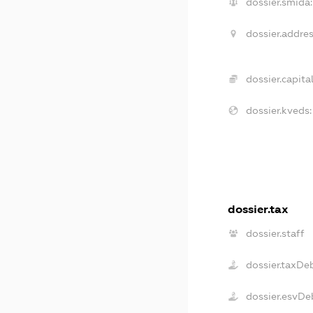
dossier.smida:
dossier.addres
dossier.capital
dossier.kveds:
dossier.tax
dossier.staff
dossier.taxDe
dossier.esvDe