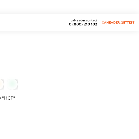
caHeader.contact
CAHEADER.GETTEST
0 (800) 210 102
0
0
 "МСР"