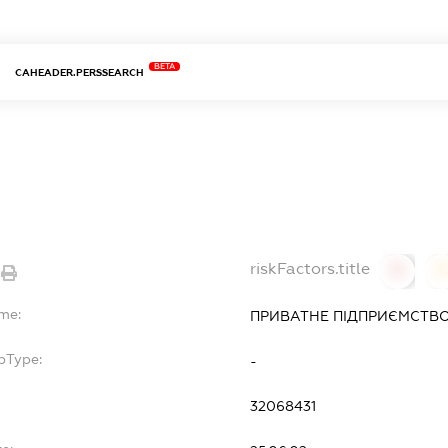
BETA
CAHEADER.PERSSEARCH
riskFactors.title
0
ame:
ПРИВАТНЕ ПІДПРИЄМСТВО
bType:
-
32068431