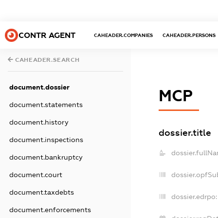
CONTR AGENT
CAHEADER.COMPANIES
CAHEADER.PERSONS
CAHEADER.SEARCH
document.dossier
МСР
document.statements
document.history
dossier.title
document.inspections
dossier.fullN
document.bankruptcy
document.court
dossier.opfSu
document.taxdebts
dossier.edrpo:
document.enforcements