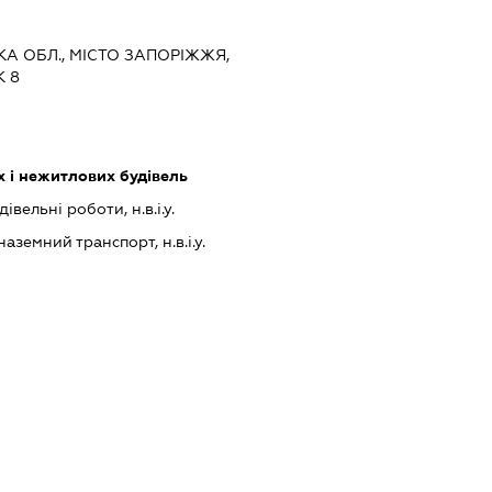
ЬКА ОБЛ., МІСТО ЗАПОРІЖЖЯ,
 8
 і нежитлових будівель
івельні роботи, н.в.і.у.
земний транспорт, н.в.і.у.