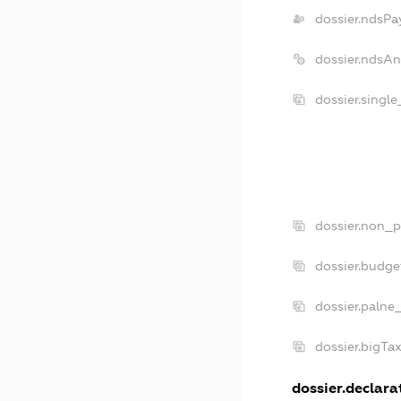
dossier.ndsPa
dossier.ndsA
dossier.singl
dossier.non_p
dossier.budg
dossier.palne
dossier.bigTa
dossier.declarat