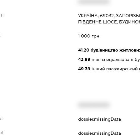
XXXXXXXXXX
s:
УКРАЇНА, 69032, ЗАПОРІЗ
ПІВДЕННЕ ШОСЕ, БУДИНОК
:
1 000 грн.
41.20
будівництво житлових
43.99
інші спеціалізовані буд
49.39
інший пасажирський на
XXXXXXXXXX
bt
dossier.missingData
bt
dossier.missingData