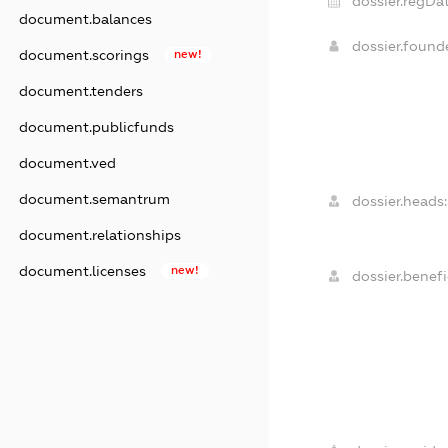
dossier.regDat
document.balances
dossier.foun
document.scorings
new!
document.tenders
document.publicfunds
document.ved
document.semantrum
dossier.heads:
document.relationships
document.licenses
new!
dossier.benefi