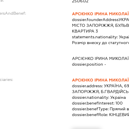
e:
25.06.02
dersAndBenef:
АРСІЄНКО ІРИНА МИКОЛА
dossier.founderAddress
УКРА
МІСТО ЗАПОРІЖЖЯ, БУЛЬВ
КВАРТИРА 3
statements.nationality:
Укра
Розмір внеску до статутног
АРСІЄНКО ІРИНА МИКОЛА
dossier.position -
ciaries:
АРСІЄНКО ІРИНА МИКОЛА
dossier.address:
УКРАЇНА, 6
ЗАПОРІЖЖЯ, Б.ГВАРДІЙСЬ
dossier.nationality:
Україна
dossier.benefInterest:
100
dossier.benefType:
Прямий в
dossier.benefRole:
КІНЦЕВИ