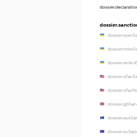
dossier.declarati
dossier.sanctio
dossier.specS
dossier.rnboS
dossier.amkuB
dossier.ofacS
dossier.ofac
dossier.gbSan
dossier.ausSa
dossier.euSan