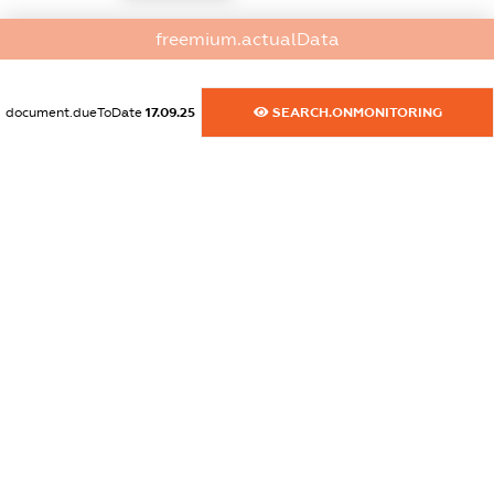
dossier.commercial_info.activity
freemium.actualData
XXXXXXXXXX
document.dueToDate
17.09.25
SEARCH.ONMONITORING
freemium.exampleText_1
freemium.exampleText_2
freemium.anonymousPerSearch2
FREEMIUM.DETAILS
FREEMIUM.REGISTER