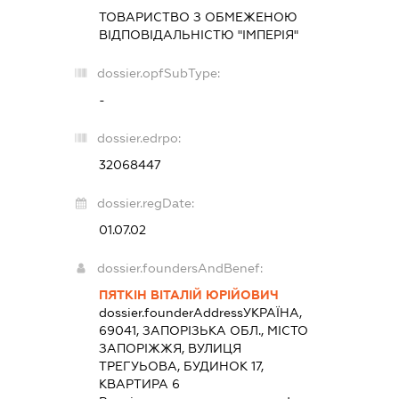
ТОВАРИСТВО З ОБМЕЖЕНОЮ
ВІДПОВІДАЛЬНІСТЮ "ІМПЕРІЯ"
dossier.opfSubType:
-
dossier.edrpo:
32068447
dossier.regDate:
01.07.02
dossier.foundersAndBenef:
ПЯТКІН ВІТАЛІЙ ЮРІЙОВИЧ
dossier.founderAddress
УКРАЇНА,
69041, ЗАПОРІЗЬКА ОБЛ., МІСТО
ЗАПОРІЖЖЯ, ВУЛИЦЯ
ТРЕГУЬОВА, БУДИНОК 17,
КВАРТИРА 6