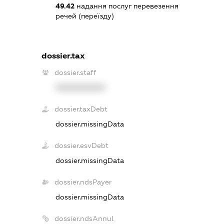
49.42
надання послуг перевезення
речей (переїзду)
dossier.tax
dossier.staff
XXXXXXXXXX
dossier.taxDebt
dossier.missingData
dossier.esvDebt
dossier.missingData
dossier.ndsPayer
dossier.missingData
dossier.ndsAnnul