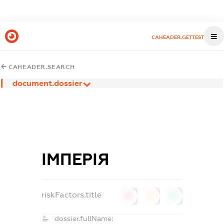
CAHEADER.GETTEST
CAHEADER.SEARCH
document.dossier
ІМПЕРІЯ
riskFactors.title
0
0
0
dossier.fullName: