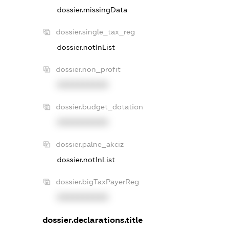
dossier.missingData
dossier.single_tax_reg
dossier.notInList
dossier.non_profit
XXXXXXXXXX
dossier.budget_dotation
XXXXXXXXXX
dossier.palne_akciz
dossier.notInList
dossier.bigTaxPayerReg
XXXXXXXXXX
dossier.declarations.title