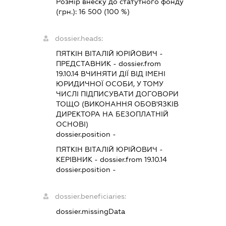
Розмір внеску до статутного фонду
(грн.):
16 500
(100 %)
dossier.heads:
ПЯТКІН ВІТАЛІЙ ЮРІЙОВИЧ
-
ПРЕДСТАВНИК
- dossier.from
19.10.14
ВЧИНЯТИ ДІЇ ВІД ІМЕНІ
ЮРИДИЧНОЇ ОСОБИ, У ТОМУ
ЧИСЛІ ПІДПИСУВАТИ ДОГОВОРИ
ТОЩО (ВИКОНАННЯ ОБОВ'ЯЗКІВ
ДИРЕКТОРА НА БЕЗОПЛАТНІЙ
ОСНОВІ)
dossier.position -
ПЯТКІН ВІТАЛІЙ ЮРІЙОВИЧ
-
КЕРІВНИК
- dossier.from 19.10.14
dossier.position -
dossier.beneficiaries:
dossier.missingData