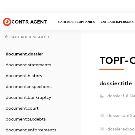
CONTR AGENT
CAHEADER.COMPANIES
CAHEADER.PERSONS
CAHEADER.SEARCH
document.dossier
ТОРГ-С
document.statements
document.history
dossier.title
document.inspections
dossier.fullN
document.bankruptcy
document.court
dossier.opfS
document.taxdebts
dossier.edrpo
document.enforcements