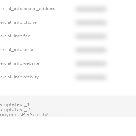
ercial_info.postal_address
XXXXXXXXXX
ercial_info.phone
XXXXXXXXXX
ercial_info.fax
XXXXXXXXXX
ercial_info.email
XXXXXXXXXX
ercial_info.website
XXXXXXXXXX
rcial_info.activity
XXXXXXXXXX
ampleText_1
xampleText_2
nonymousPerSearch2
DETAILS
FREEMIUM.REGISTER