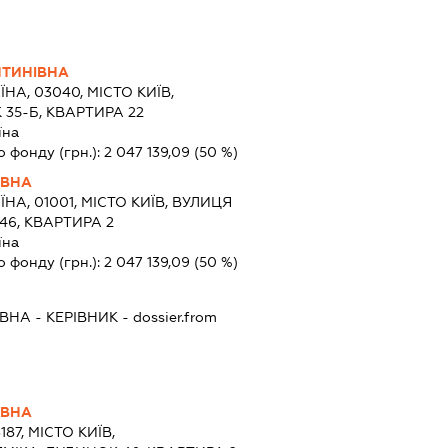
НТИНІВНА
ЇНА, 03040, МІСТО КИЇВ,
 35-Б, КВАРТИРА 22
їна
о фонду (грн.):
2 047 139,09
(50 %)
ІВНА
ЇНА, 01001, МІСТО КИЇВ, ВУЛИЦЯ
6, КВАРТИРА 2
їна
о фонду (грн.):
2 047 139,09
(50 %)
ІВНА
-
КЕРІВНИК
- dossier.from
ІВНА
187, МІСТО КИЇВ,