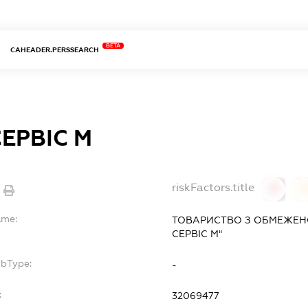
BETA
CAHEADER.PERSSEARCH
ЕРВІС М
riskFactors.title
0
ame:
ТОВАРИСТВО З ОБМЕЖЕНО
СЕРВІС М"
ubType:
-
:
32069477