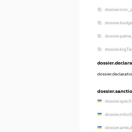
dossier.non_p
dossier.budg
dossier.palne
dossier.bigT
dossier.declara
dossier.declarat
dossier.sancti
dossier.spec
dossier.rnbo
dossier.amku