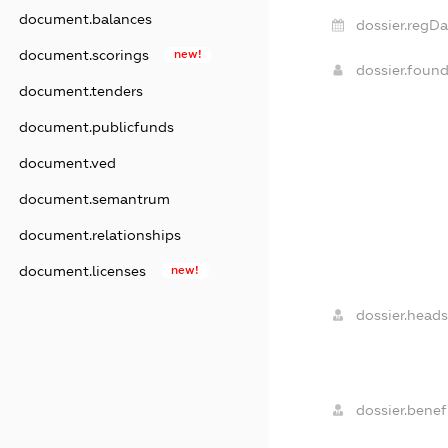
document.balances
dossier.regDa
document.scorings
new!
dossier.foun
document.tenders
document.publicfunds
document.ved
document.semantrum
document.relationships
document.licenses
new!
dossier.heads
dossier.benefi