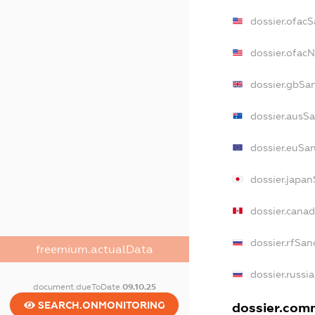
dossier.ofac
dossier.ofac
dossier.gbSa
dossier.ausS
dossier.euSa
dossier.japa
dossier.cana
dossier.rfSan
freemium.actualData
dossier.russi
document.dueToDate
09.10.25
SEARCH.ONMONITORING
dossier.comm