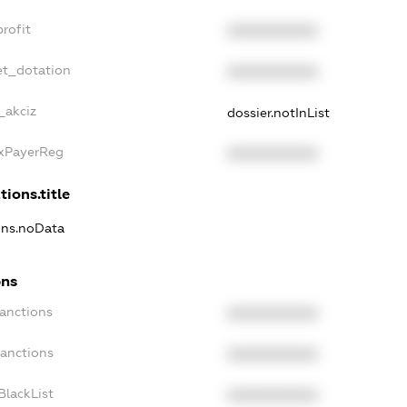
rofit
XXXXXXXXXX
et_dotation
XXXXXXXXXX
_akciz
dossier.notInList
axPayerReg
XXXXXXXXXX
tions.title
ions.noData
ons
Sanctions
XXXXXXXXXX
Sanctions
XXXXXXXXXX
BlackList
XXXXXXXXXX