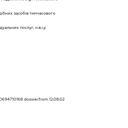
одібних засобів тимчасового
альних послуг, н.в.і.у.
320694710168
dossier.from 12.08.02