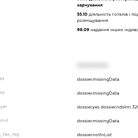
харчування
55.10
діяльність готелів і п
розміщування
96.09
надання інших індивіду
XXXXXXXXXX
ebt
dossier.missingData
ebt
dossier.missingData
ayer
dossier.yes
dossier.ndsInn 
nnul
dossier.missingData
e_tax_reg
dossier.notInList