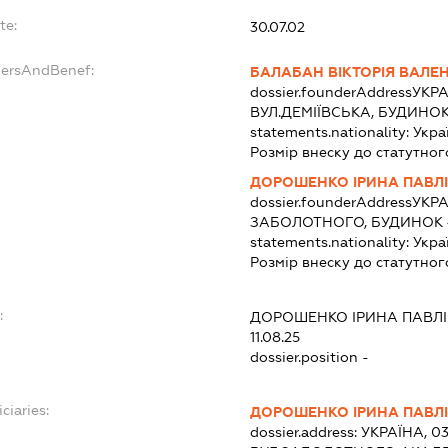
te:
30.07.02
dersAndBenef:
БАЛАБАН ВІКТОРІЯ ВАЛЕ
dossier.founderAddress
УКРА
ВУЛ.ДЕМІЇВСЬКА, БУДИНОК
statements.nationality:
Укра
Розмір внеску до статутног
ДОРОШЕНКО ІРИНА ПАВЛ
dossier.founderAddress
УКРА
ЗАБОЛОТНОГО, БУДИНОК 4
statements.nationality:
Укра
Розмір внеску до статутног
:
ДОРОШЕНКО ІРИНА ПАВЛ
11.08.25
dossier.position -
ciaries:
ДОРОШЕНКО ІРИНА ПАВЛ
dossier.address:
УКРАЇНА, 03