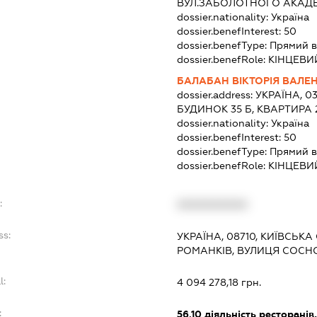
ВУЛ.ЗАБОЛОТНОГО АКАДЕМ
dossier.nationality:
Україна
dossier.benefInterest:
50
dossier.benefType:
Прямий в
dossier.benefRole:
КІНЦЕВИ
БАЛАБАН ВІКТОРІЯ ВАЛЕ
dossier.address:
УКРАЇНА, 03
БУДИНОК 35 Б, КВАРТИРА 
dossier.nationality:
Україна
dossier.benefInterest:
50
dossier.benefType:
Прямий в
dossier.benefRole:
КІНЦЕВИ
:
XXXXXXXXXX
ss:
УКРАЇНА, 08710, КИЇВСЬКА
РОМАНКІВ, ВУЛИЦЯ СОСНО
l:
4 094 278,18 грн.
:
56.10
діяльність ресторанів