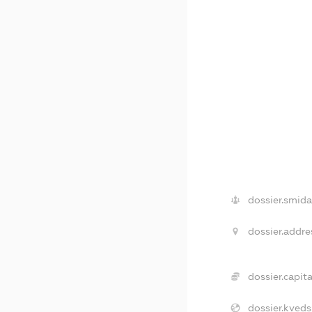
dossier.smida
dossier.addre
dossier.capita
dossier.kveds