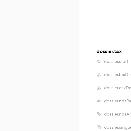
dossier.tax
dossier.staff
dossier.taxD
dossier.esvD
dossier.ndsP
dossier.ndsA
dossier.singl