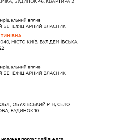
ІКА, БУДИНОК 46, КВАРТИРА 2
ирішальний вплив
Й БЕНЕФІЦІАРНИЙ ВЛАСНИК
НТИНІВНА
040, МІСТО КИЇВ, ВУЛ.ДЕМІЇВСЬКА,
22
ирішальний вплив
Й БЕНЕФІЦІАРНИЙ ВЛАСНИК
 ОБЛ., ОБУХІВСЬКИЙ Р-Н, СЕЛО
ВА, БУДИНОК 10
, надання послуг мобільного