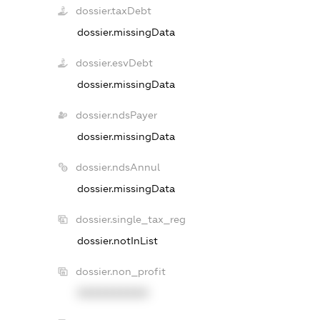
dossier.taxDebt
dossier.missingData
dossier.esvDebt
dossier.missingData
dossier.ndsPayer
dossier.missingData
dossier.ndsAnnul
dossier.missingData
dossier.single_tax_reg
dossier.notInList
dossier.non_profit
XXXXXXXXXX