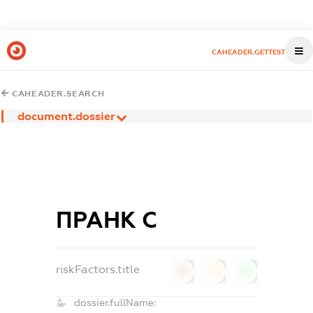
CAHEADER.GETTEST
CAHEADER.SEARCH
document.dossier
ПРАНК С
riskFactors.title
0
0
0
dossier.fullName: