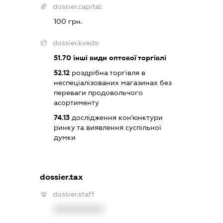
dossier.capital:
100 грн.
dossier.kveds:
51.70
інші види оптової торгівлі
52.12
роздрібна торгівля в
неспеціалізованих магазинах без
переваги продовольчого
асортименту
74.13
дослідження кон'юнктури
ринку та виявлення суспільної
думки
dossier.tax
dossier.staff
XXXXXXXXXX