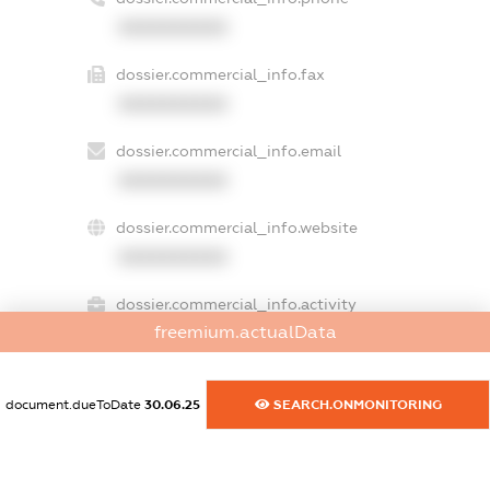
XXXXXXXXXX
dossier.commercial_info.fax
XXXXXXXXXX
dossier.commercial_info.email
XXXXXXXXXX
dossier.commercial_info.website
XXXXXXXXXX
dossier.commercial_info.activity
freemium.actualData
XXXXXXXXXX
document.dueToDate
30.06.25
SEARCH.ONMONITORING
freemium.exampleText_1
freemium.exampleText_2
freemium.anonymousPerSearch2