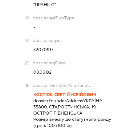
"ПРАНК С"
dossier.opfSubType:
-
dossier.edrpo:
32070917
dossier.regDate:
09.06.02
dossier.foundersAndBenef:
КОСТЮК СЕРГІЙ ЮРІЙОВИЧ
dossier.founderAddress
УКРАЇНА,
35800, СТАРОСТИНСЬКА, 19,
ОСТРОГ, РІВНЕНСЬКА
Розмір внеску до статутного фонду
(грн.):
100
(100 %)