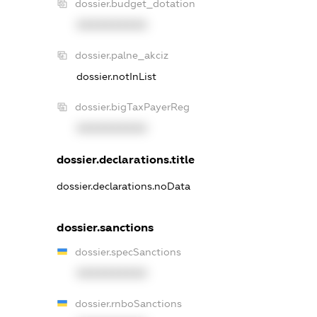
dossier.budget_dotation
XXXXXXXXXX
dossier.palne_akciz
dossier.notInList
dossier.bigTaxPayerReg
XXXXXXXXXX
dossier.declarations.title
dossier.declarations.noData
dossier.sanctions
dossier.specSanctions
XXXXXXXXXX
dossier.rnboSanctions