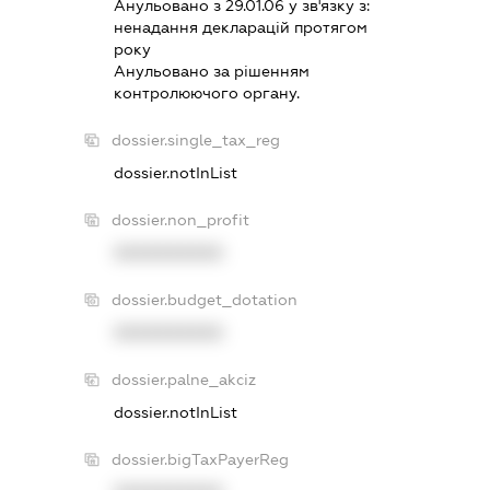
Анульовано з 29.01.06 у зв'язку з:
ненадання декларацiй протягом
року
Анульовано за рiшенням
контролюючого органу.
dossier.single_tax_reg
dossier.notInList
dossier.non_profit
XXXXXXXXXX
dossier.budget_dotation
XXXXXXXXXX
dossier.palne_akciz
dossier.notInList
dossier.bigTaxPayerReg