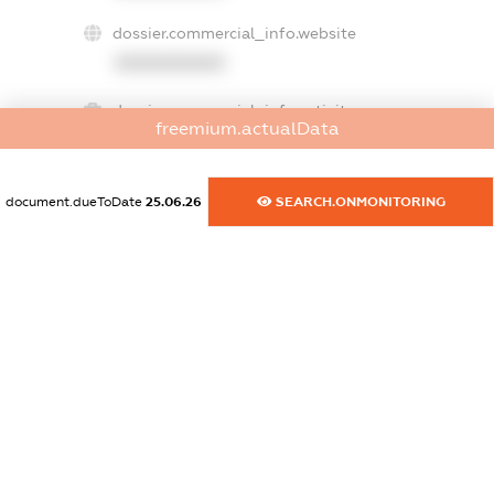
dossier.commercial_info.website
XXXXXXXXXX
dossier.commercial_info.activity
freemium.actualData
XXXXXXXXXX
document.dueToDate
25.06.26
SEARCH.ONMONITORING
freemium.exampleText_1
freemium.exampleText_2
freemium.anonymousPerSearch2
FREEMIUM.DETAILS
FREEMIUM.REGISTER