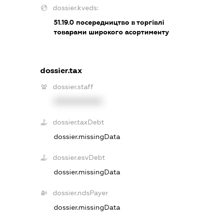
dossier.kveds:
51.19.0
посередництво в торгівлі
товарами широкого асортименту
dossier.tax
dossier.staff
XXXXXXXXXX
dossier.taxDebt
dossier.missingData
dossier.esvDebt
dossier.missingData
dossier.ndsPayer
dossier.missingData