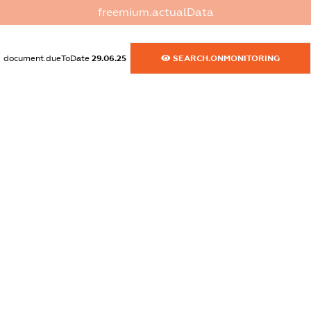
freemium.actualData
XXXXXXXXXX
dossier.commercial_info.activity
document.dueToDate
29.06.25
SEARCH.ONMONITORING
XXXXXXXXXX
freemium.exampleText_1
freemium.exampleText_2
freemium.anonymousPerSearch2
FREEMIUM.DETAILS
FREEMIUM.REGISTER