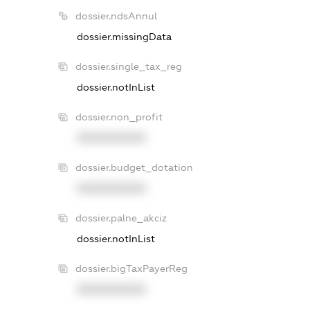
dossier.ndsAnnul
dossier.missingData
dossier.single_tax_reg
dossier.notInList
dossier.non_profit
XXXXXXXXXX
dossier.budget_dotation
XXXXXXXXXX
dossier.palne_akciz
dossier.notInList
dossier.bigTaxPayerReg
XXXXXXXXXX