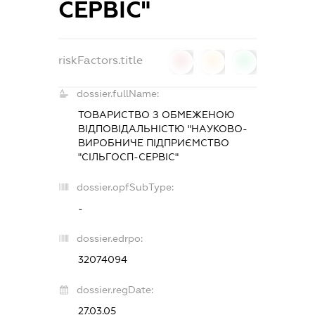
СЕРВІС"
riskFactors.title
0
0
0
dossier.fullName:
ТОВАРИСТВО З ОБМЕЖЕНОЮ
ВІДПОВІДАЛЬНІСТЮ "НАУКОВО-
ВИРОБНИЧЕ ПІДПРИЄМСТВО
"СІЛЬГОСП-СЕРВІС"
dossier.opfSubType:
-
dossier.edrpo:
32074094
dossier.regDate:
27.03.05