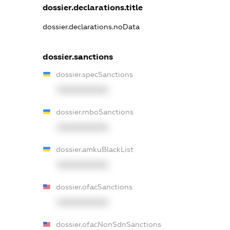
dossier.declarations.title
dossier.declarations.noData
dossier.sanctions
dossier.specSanctions
XXXXXXXXXX
dossier.rnboSanctions
XXXXXXXXXX
dossier.amkuBlackList
XXXXXXXXXX
dossier.ofacSanctions
XXXXXXXXXX
dossier.ofacNonSdnSanctions