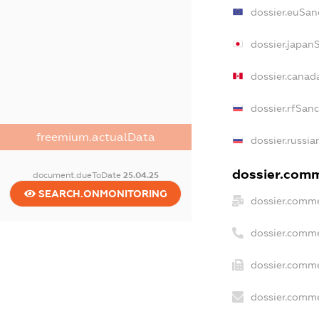
dossier.euSan
dossier.japan
dossier.canad
dossier.rfSan
freemium.actualData
dossier.russia
dossier.comme
document.dueToDate
25.04.25
SEARCH.ONMONITORING
dossier.comme
dossier.comme
dossier.comme
dossier.comme