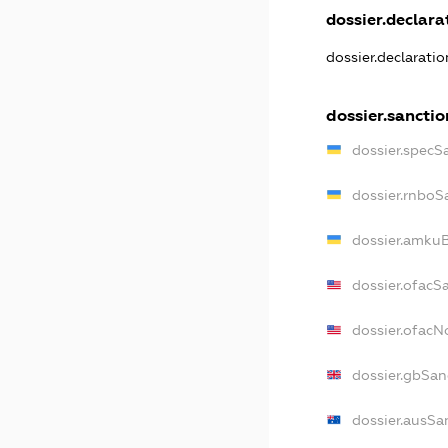
dossier.declarat
dossier.declarati
dossier.sanctio
dossier.specS
dossier.rnboS
dossier.amkuB
dossier.ofacS
dossier.ofac
dossier.gbSan
dossier.ausSa