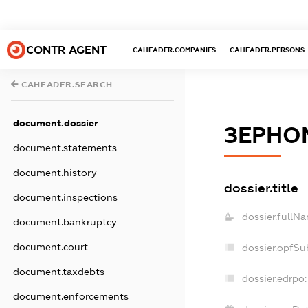
CONTR AGENT
CAHEADER.COMPANIES
CAHEADER.PERSONS
CAHEADER.SEARCH
document.dossier
ЗЕРНО
document.statements
document.history
dossier.title
document.inspections
dossier.fullN
document.bankruptcy
document.court
dossier.opfSu
document.taxdebts
dossier.edrpo:
document.enforcements