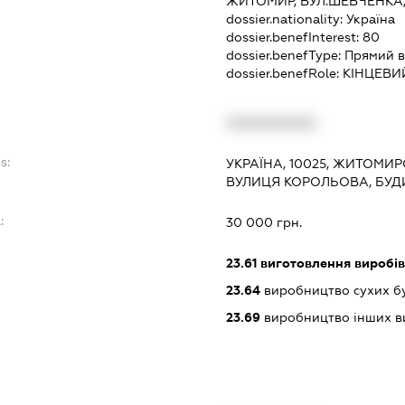
ЖИТОМИР, ВУЛ.ШЕВЧЕНКА,
dossier.nationality:
Україна
dossier.benefInterest:
80
dossier.benefType:
Прямий в
dossier.benefRole:
КІНЦЕВИ
XXXXXXXXXX
s:
УКРАЇНА, 10025, ЖИТОМИР
ВУЛИЦЯ КОРОЛЬОВА, БУД
:
30 000 грн.
23.61
виготовлення виробів 
23.64
виробництво сухих бу
23.69
виробництво інших вир