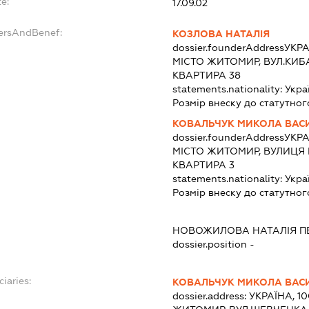
e:
17.09.02
dersAndBenef:
КОЗЛОВА НАТАЛІЯ
dossier.founderAddress
УКРА
МІСТО ЖИТОМИР, ВУЛ.КИБ
КВАРТИРА 38
statements.nationality:
Укра
Розмір внеску до статутног
КОВАЛЬЧУК МИКОЛА ВАС
dossier.founderAddress
УКРА
МІСТО ЖИТОМИР, ВУЛИЦЯ 
КВАРТИРА 3
statements.nationality:
Укра
Розмір внеску до статутног
НОВОЖИЛОВА НАТАЛІЯ П
dossier.position -
ciaries:
КОВАЛЬЧУК МИКОЛА ВАС
dossier.address:
УКРАЇНА, 1