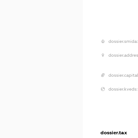
dossier.smida:
dossier.addres
dossier.capital
dossier.kveds:
dossier.tax