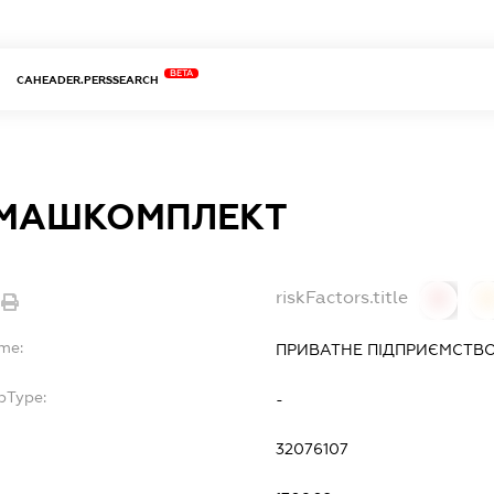
BETA
CAHEADER.PERSSEARCH
МАШКОМПЛЕКТ
riskFactors.title
0
ame:
ПРИВАТНЕ ПІДПРИЄМСТВ
bType:
-
32076107