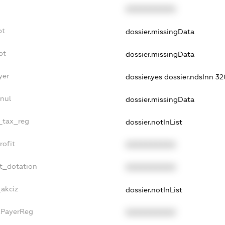
XXXXXXXXXX
bt
dossier.missingData
bt
dossier.missingData
yer
dossier.yes
dossier.ndsInn 
nnul
dossier.missingData
e_tax_reg
dossier.notInList
rofit
XXXXXXXXXX
et_dotation
XXXXXXXXXX
_akciz
dossier.notInList
axPayerReg
XXXXXXXXXX