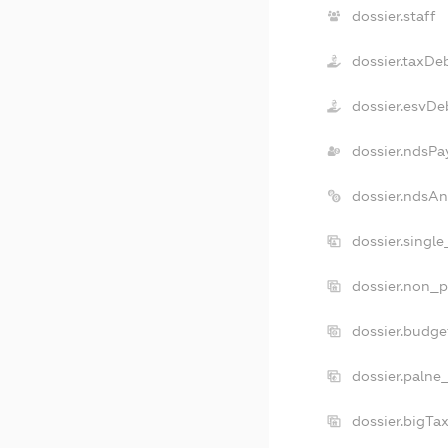
dossier.staff
dossier.taxDe
dossier.esvDe
dossier.ndsPa
dossier.ndsA
dossier.singl
dossier.non_p
dossier.budg
dossier.palne
dossier.bigT