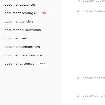
dossier.regDat
document.balances
dossier.foun
document.scorings
new!
document.tenders
document.publicfunds
document.ved
document.semantrum
document.relationships
document.licenses
new!
dossier.heads:
dossier.benefi