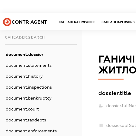
CONTR AGENT
CAHEADER.COMPANIES
CAHEADER.PERSONS
CAHEADER.SEARCH
document.dossier
ГАНИЧ
document.statements
ЖИТЛО
document.history
document.inspections
dossier.title
document.bankruptcy
dossier.fullNa
document.court
document.taxdebts
dossier.opfSu
document.enforcements