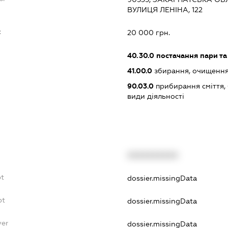
ВУЛИЦЯ ЛЕНІНА, 122
:
20 000 грн.
40.30.0
постачання пари та
41.00.0
збирання, очищення
90.03.0
прибирання сміття, 
види діяльності
XXXXXXXXXX
bt
dossier.missingData
bt
dossier.missingData
yer
dossier.missingData