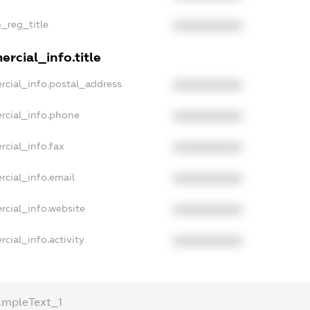
n_reg_title
XXXXXXXXXX
rcial_info.title
rcial_info.postal_address
XXXXXXXXXX
rcial_info.phone
XXXXXXXXXX
rcial_info.fax
XXXXXXXXXX
rcial_info.email
XXXXXXXXXX
rcial_info.website
XXXXXXXXXX
cial_info.activity
XXXXXXXXXX
ampleText_1