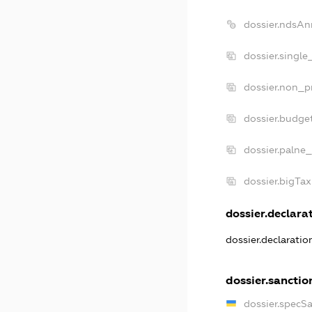
dossier.ndsAn
dossier.singl
dossier.non_p
dossier.budge
dossier.palne_
dossier.bigTa
dossier.declarat
dossier.declarati
dossier.sanctio
dossier.specS