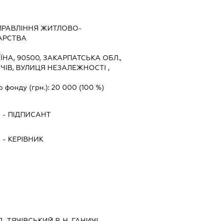
ПРАВЛІННЯ ЖИТЛОВО-
АРСТВА
ЇНА, 90500, ЗАКАРПАТСЬКА ОБЛ.,
ЯЧІВ, ВУЛИЦЯ НЕЗАЛЕЖНОСТІ ,
о фонду (грн.):
20 000
(100 %)
Ч
-
ПІДПИСАНТ
Ч
-
КЕРІВНИК
, ТЯЧІВСЬКИЙ Р-Н, ГАНИЧІ,