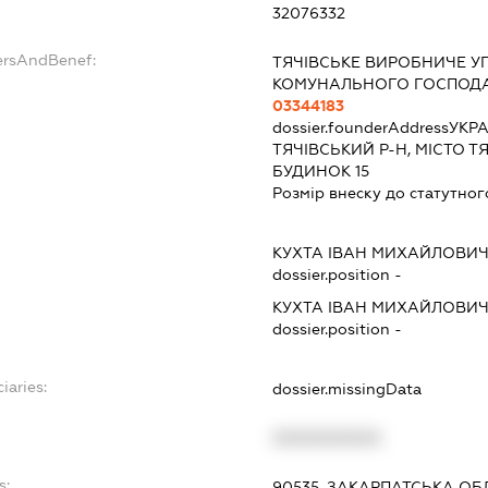
32076332
ersAndBenef:
ТЯЧІВСЬКЕ ВИРОБНИЧЕ У
КОМУНАЛЬНОГО ГОСПОД
03344183
dossier.founderAddress
УКРА
ТЯЧІВСЬКИЙ Р-Н, МІСТО Т
БУДИНОК 15
Розмір внеску до статутног
КУХТА ІВАН МИХАЙЛОВИ
dossier.position -
КУХТА ІВАН МИХАЙЛОВИ
dossier.position -
iaries:
dossier.missingData
XXXXXXXXXX
s:
90535, ЗАКАРПАТСЬКА ОБЛ.