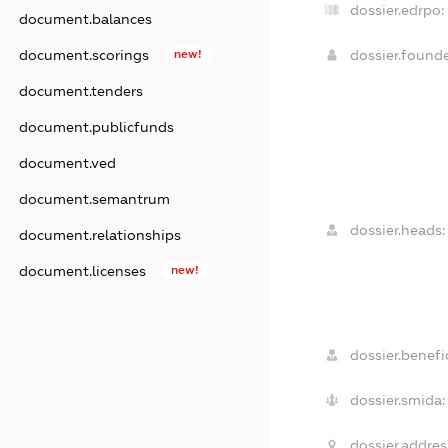
dossier.edrpo:
document.balances
document.scorings
new!
dossier.found
document.tenders
document.publicfunds
document.ved
document.semantrum
dossier.heads:
document.relationships
document.licenses
new!
dossier.benefic
dossier.smida:
dossier.addres