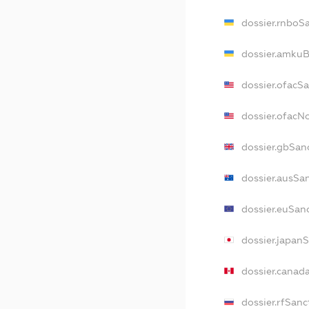
dossier.rnboS
dossier.amkuB
dossier.ofacS
dossier.ofac
dossier.gbSan
dossier.ausSa
dossier.euSan
dossier.japan
dossier.canad
dossier.rfSanc