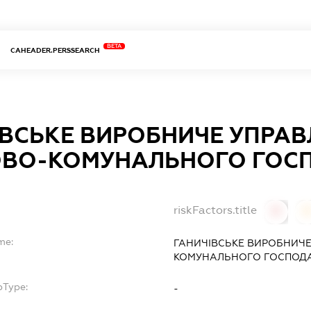
BETA
CAHEADER.PERSSEARCH
ІВСЬКЕ ВИРОБНИЧЕ УПРАВ
ВО-КОМУНАЛЬНОГО ГОС
riskFactors.title
0
0
me:
ГАНИЧІВСЬКЕ ВИРОБНИЧЕ
КОМУНАЛЬНОГО ГОСПОД
bType:
-