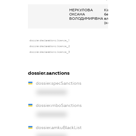
МЕРКУЛОВА
Кінцевий
ОКСАНА
бенефіціарний
ВОЛОДИМИРІВНА
власник
(контролер)
dossier.declarations.license_1
dossier.declarations.license_2
dossier.declarations.license_3
dossier.sanctions
dossier.specSanctions
XXXXXXXXXX
dossier.rnboSanctions
XXXXXXXXXX
dossier.amkuBlackList