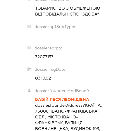
ТОВАРИСТВО З ОБМЕЖЕНОЮ
ВІДПОВІДАЛЬНІСТЮ "ЗДОБА"
dossier.opfSubType:
-
dossier.edrpo:
32077137
dossier.regDate:
03.10.02
dossier.foundersAndBenef:
БАБІЙ ЛЕСЯ ЛЕОНІДІВНА
dossier.founderAddress
УКРАЇНА,
76006, ІВАНО-ФРАНКІВСЬКА
ОБЛ., МІСТО ІВАНО-
ФРАНКІВСЬК, ВУЛИЦЯ
ВОВЧИНЕЦЬКА, БУДИНОК 193,