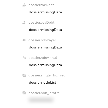
dossier.taxDebt
dossier.missingData
dossier.esvDebt
dossier.missingData
dossier.ndsPayer
dossier.missingData
dossier.ndsAnnul
dossier.missingData
dossier.single_tax_reg
dossier.notInList
dossier.non_profit
XXXXXXXXXX