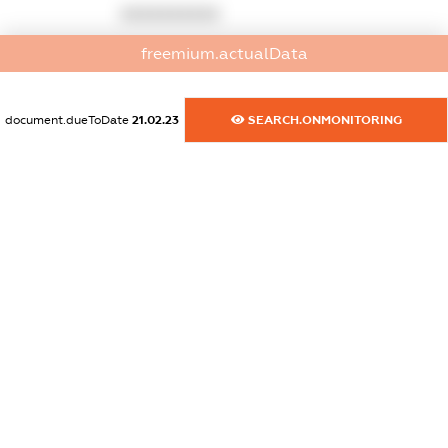
XXXXXXXXXX
freemium.actualData
dossier.commercial_info.email
XXXXXXXXXX
document.dueToDate
21.02.23
SEARCH.ONMONITORING
dossier.commercial_info.website
XXXXXXXXXX
dossier.commercial_info.activity
XXXXXXXXXX
freemium.exampleText_1
freemium.exampleText_2
freemium.anonymousPerSearch2
FREEMIUM.DETAILS
FREEMIUM.REGISTER