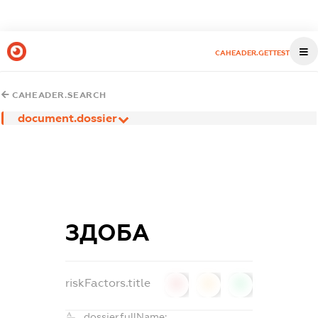
CAHEADER.GETTEST
CAHEADER.SEARCH
document.dossier
ЗДОБА
riskFactors.title
0
0
0
dossier.fullName: