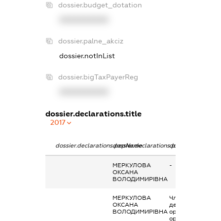
dossier.budget_dotation
XXXXXXXXXX
dossier.palne_akciz
dossier.notInList
dossier.bigTaxPayerReg
XXXXXXXXXX
dossier.declarations.title
2017
dossier.declarations.pepName
dossier.declarations.personName
dossier.declarati
МЕРКУЛОВА
-
ОКСАНА
ВОЛОДИМИРІВНА
МЕРКУЛОВА
Членство суб’єкт
ОКСАНА
декларування в
ВОЛОДИМИРІВНА
організаціях та їх
органах