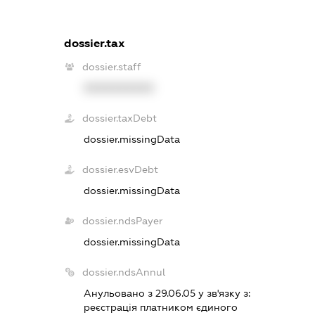
dossier.tax
dossier.staff
XXXXXXXXXX
dossier.taxDebt
dossier.missingData
dossier.esvDebt
dossier.missingData
dossier.ndsPayer
dossier.missingData
dossier.ndsAnnul
Анульовано з 29.06.05 у зв'язку з:
реєстрацiя платником єдиного