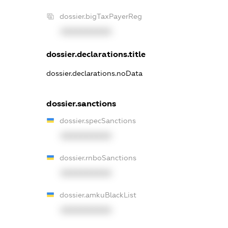
dossier.bigTaxPayerReg
XXXXXXXXXX
dossier.declarations.title
dossier.declarations.noData
dossier.sanctions
dossier.specSanctions
XXXXXXXXXX
dossier.rnboSanctions
XXXXXXXXXX
dossier.amkuBlackList
XXXXXXXXXX