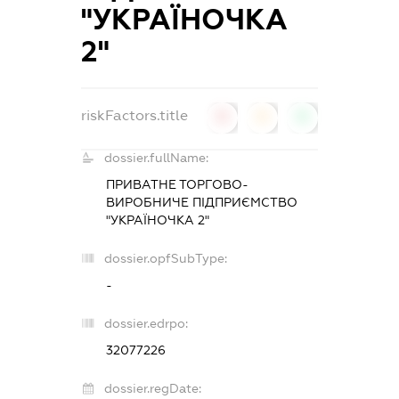
"УКРАЇНОЧКА
2"
riskFactors.title
0
0
0
dossier.fullName:
ПРИВАТНЕ ТОРГОВО-
ВИРОБНИЧЕ ПІДПРИЄМСТВО
"УКРАЇНОЧКА 2"
dossier.opfSubType:
-
dossier.edrpo:
32077226
dossier.regDate: