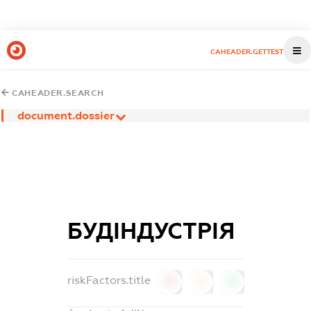
CAHEADER.GETTEST
CAHEADER.SEARCH
document.dossier
БУДІНДУСТРІЯ
riskFactors.title
0
0
0