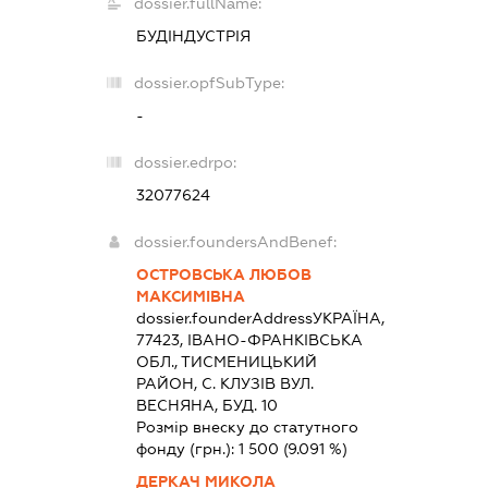
dossier.fullName:
БУДІНДУСТРІЯ
dossier.opfSubType:
-
dossier.edrpo:
32077624
dossier.foundersAndBenef:
ОСТРОВСЬКА ЛЮБОВ
МАКСИМІВНА
dossier.founderAddress
УКРАЇНА,
77423, IВАНО-ФРАНКIВСЬКА
ОБЛ., ТИСМЕНИЦЬКИЙ
РАЙОН, С. КЛУЗІВ ВУЛ.
ВЕСНЯНА, БУД. 10
Розмір внеску до статутного
фонду (грн.):
1 500
(9.091 %)
ДЕРКАЧ МИКОЛА