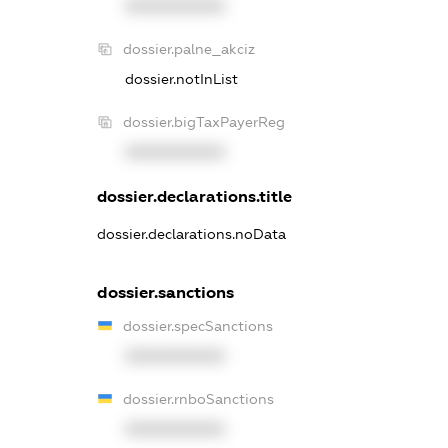
XXXXXXXXXX
dossier.palne_akciz
dossier.notInList
dossier.bigTaxPayerReg
XXXXXXXXXX
dossier.declarations.title
dossier.declarations.noData
dossier.sanctions
dossier.specSanctions
XXXXXXXXXX
dossier.rnboSanctions
XXXXXXXXXX