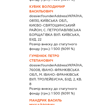
КУБИК ВОЛОДИМИР
ВАСИЛЬОВИЧ
dossier.founderAddress
УКРАЇНА,
08130, КИЇВСЬКА ОБЛ.,
КИЄВО-СВЯТОШИНСЬКИЙ
РАЙОН, С. ПЕТРОПАВЛІВСЬКА
БОРЩАГІВКА ВУЛ. КИЇВСЬКА,
БУД. 22
Розмір внеску до статутного
фонду (грн.):
1 500
(9.091 %)
ГУМЕНЮК ПЕТРО
СТЕПАНОВИЧ
dossier.founderAddress
УКРАЇНА,
76008, IВАНО-ФРАНКIВСЬКА
ОБЛ., М. ІВАНО-ФРАНКІВСЬК
ВУЛ. ТРОЛЕЙБУСНА, БУД. 2, КВ.
8
Розмір внеску до статутного
фонду (грн.):
1 500
(9.091 %)
МАНДРИК ВАСИЛЬ