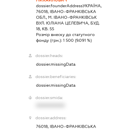
МИХАЙЛОВИЧ
dossier.founderAddress
УКРАЇНА,
76018, IВАНО-ФРАНКIВСЬКА
ОБЛ., М. ІВАНО-ФРАНКІВСЬК
ВУЛ. ЮЛІАНА ЦЕЛЕВИЧА, БУД.
18, КВ. 55
Розмір внеску до статутного
фонду (грн.):
1 500
(9.091 %)
dossier.heads:
dossier.missingData
dossier.beneficiaries:
dossier.missingData
dossier.smida:
XXXXXXXXXX
dossier.address:
76018, ІВАНО-ФРАНКІВСЬКА