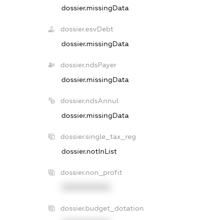
dossier.missingData
dossier.esvDebt
dossier.missingData
dossier.ndsPayer
dossier.missingData
dossier.ndsAnnul
dossier.missingData
dossier.single_tax_reg
dossier.notInList
dossier.non_profit
XXXXXXXXXX
dossier.budget_dotation