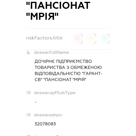
"ПАНСІОНАТ
"МРІЯ"
riskFactors.title
0
0
0
dossier.fullName:
ДОЧІРНЄ ПІДПРИЄМСТВО
ТОВАРИСТВА З ОБМЕЖЕНОЮ
ВІДПОВІДАЛЬНІСТЮ "ГАРАНТ-
СВ" "ПАНСІОНАТ "МРІЯ"
dossier.opfSubType:
-
dossier.edrpo:
32078083