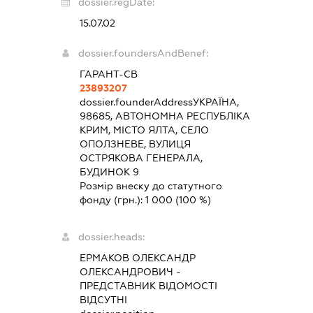
dossier.regDate:
15.07.02
dossier.foundersAndBenef:
ГАРАНТ-СВ
23893207
dossier.founderAddress
УКРАЇНА,
98685, АВТОНОМНА РЕСПУБЛІКА
КРИМ, МІСТО ЯЛТА, СЕЛО
ОПОЛЗНЕВЕ, ВУЛИЦЯ
ОСТРЯКОВА ГЕНЕРАЛА,
БУДИНОК 9
Розмір внеску до статутного
фонду (грн.):
1 000
(100 %)
dossier.heads:
ЕРМАКОВ ОЛЕКСАНДР
ОЛЕКСАНДРОВИЧ
-
ПРЕДСТАВНИК
ВІДОМОСТІ
ВІДСУТНІ