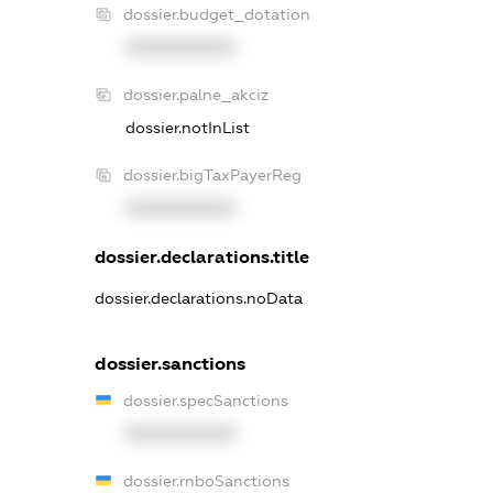
dossier.budget_dotation
XXXXXXXXXX
dossier.palne_akciz
dossier.notInList
dossier.bigTaxPayerReg
XXXXXXXXXX
dossier.declarations.title
dossier.declarations.noData
dossier.sanctions
dossier.specSanctions
XXXXXXXXXX
dossier.rnboSanctions