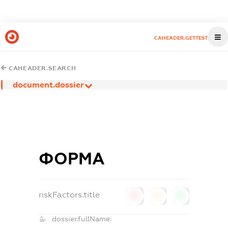
CAHEADER.GETTEST
CAHEADER.SEARCH
document.dossier
ФОРМА
riskFactors.title
0
0
0
dossier.fullName: