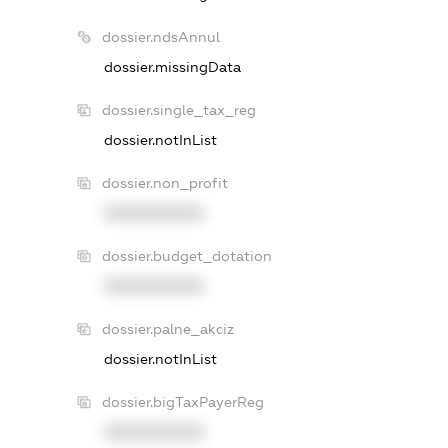
dossier.ndsAnnul
dossier.missingData
dossier.single_tax_reg
dossier.notInList
dossier.non_profit
XXXXXXXXXX
dossier.budget_dotation
XXXXXXXXXX
dossier.palne_akciz
dossier.notInList
dossier.bigTaxPayerReg
XXXXXXXXXX