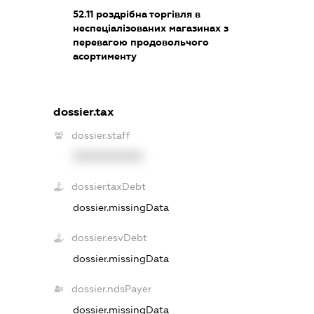
52.11
роздрібна торгівля в
неспеціалізованих магазинах з
перевагою продовольчого
асортименту
dossier.tax
dossier.staff
XXXXXXXXXX
dossier.taxDebt
dossier.missingData
dossier.esvDebt
dossier.missingData
dossier.ndsPayer
dossier.missingData