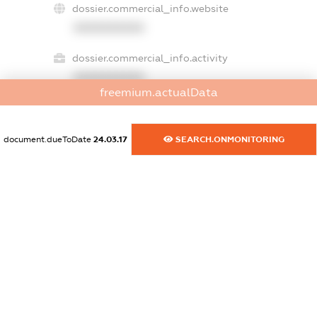
dossier.commercial_info.website
XXXXXXXXXX
dossier.commercial_info.activity
XXXXXXXXXX
freemium.actualData
freemium.exampleText_1
document.dueToDate
24.03.17
SEARCH.ONMONITORING
freemium.exampleText_2
freemium.anonymousPerSearch2
FREEMIUM.DETAILS
FREEMIUM.REGISTER