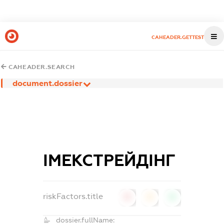
CAHEADER.GETTEST
CAHEADER.SEARCH
document.dossier
ІМЕКСТРЕЙДІНГ
riskFactors.title
0
0
0
dossier.fullName: