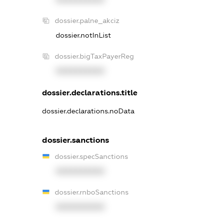
dossier.palne_akciz
dossier.notInList
dossier.bigTaxPayerReg
XXXXXXXXXX
dossier.declarations.title
dossier.declarations.noData
dossier.sanctions
dossier.specSanctions
XXXXXXXXXX
dossier.rnboSanctions
XXXXXXXXXX