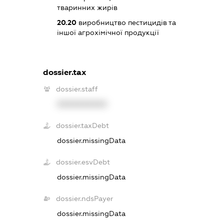
тваринних жирів
20.20
виробництво пестицидів та
іншої агрохімічної продукції
dossier.tax
dossier.staff
XXXXXXXXXX
dossier.taxDebt
dossier.missingData
dossier.esvDebt
dossier.missingData
dossier.ndsPayer
dossier.missingData