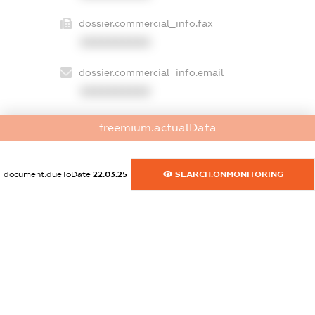
dossier.commercial_info.fax
XXXXXXXXXX
dossier.commercial_info.email
XXXXXXXXXX
dossier.commercial_info.website
freemium.actualData
XXXXXXXXXX
dossier.commercial_info.activity
document.dueToDate
22.03.25
SEARCH.ONMONITORING
XXXXXXXXXX
freemium.exampleText_1
freemium.exampleText_2
freemium.anonymousPerSearch2
FREEMIUM.DETAILS