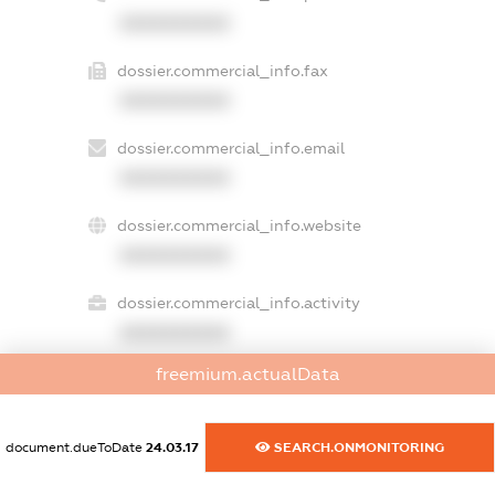
XXXXXXXXXX
dossier.commercial_info.fax
XXXXXXXXXX
dossier.commercial_info.email
XXXXXXXXXX
dossier.commercial_info.website
XXXXXXXXXX
dossier.commercial_info.activity
XXXXXXXXXX
freemium.actualData
freemium.exampleText_1
freemium.exampleText_2
document.dueToDate
24.03.17
SEARCH.ONMONITORING
freemium.anonymousPerSearch2