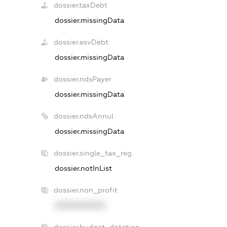
dossier.taxDebt
dossier.missingData
dossier.esvDebt
dossier.missingData
dossier.ndsPayer
dossier.missingData
dossier.ndsAnnul
dossier.missingData
dossier.single_tax_reg
dossier.notInList
dossier.non_profit
XXXXXXXXXX