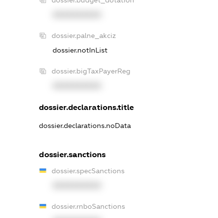
dossier.budget_dotation
XXXXXXXXXX
dossier.palne_akciz
dossier.notInList
dossier.bigTaxPayerReg
XXXXXXXXXX
dossier.declarations.title
dossier.declarations.noData
dossier.sanctions
dossier.specSanctions
XXXXXXXXXX
dossier.rnboSanctions