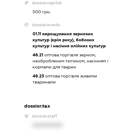
dossier.capital:
500 грн.
dossier.kveds:
01.11
вирощування зернових
культур (крім рису), бобових
культур і насіння олійних культур
46.21
оптова торгівля зерном,
необробленим тютюном, насінням і
кормами для тварин
46.23
оптова торгівля живими
тваринами
dossier.tax
dossier.staff
XXXXXXXXXX