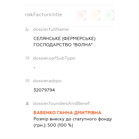
riskFactors.title
0
0
0
dossier.fullName:
СЕЛЯНСЬКЕ (ФЕРМЕРСЬКЕ)
ГОСПОДАРСТВО "ВОЛНА"
dossier.opfSubType:
-
dossier.edrpo:
32079794
dossier.foundersAndBenef:
БАБЕНКО ГАННА ДМИТРІВНА
Розмір внеску до статутного фонду
(грн.):
500
(100 %)