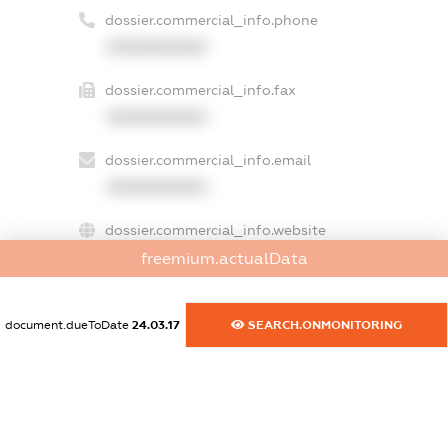
dossier.commercial_info.phone
XXXXXXXXXX
dossier.commercial_info.fax
XXXXXXXXXX
dossier.commercial_info.email
XXXXXXXXXX
dossier.commercial_info.website
XXXXXXXXXX
freemium.actualData
dossier.commercial_info.activity
document.dueToDate
24.03.17
SEARCH.ONMONITORING
XXXXXXXXXX
freemium.exampleText_1
freemium.exampleText_2