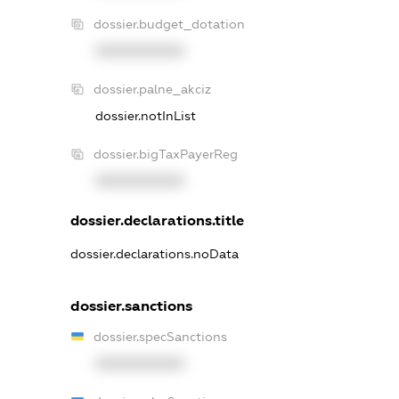
dossier.budget_dotation
XXXXXXXXXX
dossier.palne_akciz
dossier.notInList
dossier.bigTaxPayerReg
XXXXXXXXXX
dossier.declarations.title
dossier.declarations.noData
dossier.sanctions
dossier.specSanctions
XXXXXXXXXX