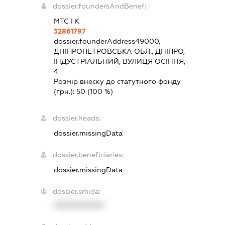
dossier.foundersAndBenef:
МТС І К
32861797
dossier.founderAddress
49000,
ДНІПРОПЕТРОВСЬКА ОБЛ., ДНІПРО,
ІНДУСТРІАЛЬНИЙ, ВУЛИЦЯ ОСІННЯ,
4
Розмір внеску до статутного фонду
(грн.):
50
(100 %)
dossier.heads:
dossier.missingData
dossier.beneficiaries:
dossier.missingData
dossier.smida:
XXXXXXXXXX