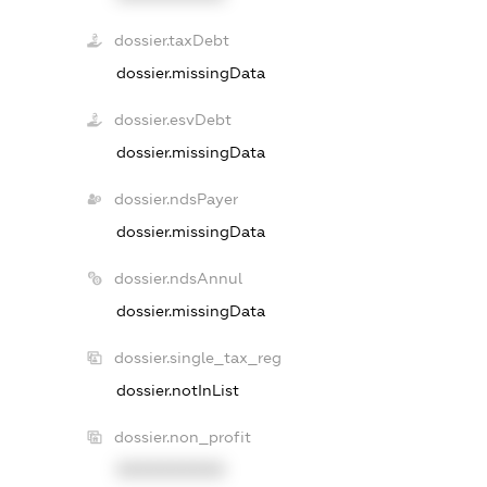
dossier.taxDebt
dossier.missingData
dossier.esvDebt
dossier.missingData
dossier.ndsPayer
dossier.missingData
dossier.ndsAnnul
dossier.missingData
dossier.single_tax_reg
dossier.notInList
dossier.non_profit
XXXXXXXXXX