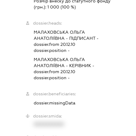
Розмір внеску до статутного фонду
(грн.):
1 000
(100 %)
dossier.heads:
МАЛАХОВСЬКА ОЛЬГА
АНАТОЛІЇВНА
-
ПІДПИСАНТ
-
dossier.from 20.12.10
dossier.position -
МАЛАХОВСЬКА ОЛЬГА
АНАТОЛІЇВНА
-
КЕРІВНИК
-
dossier.from 20.12.10
dossier.position -
dossier.beneficiaries:
dossier.missingData
dossier.smida:
XXXXXXXXXX