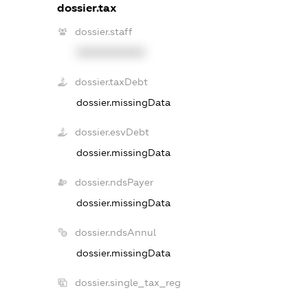
dossier.tax
dossier.staff
XXXXXXXXXX
dossier.taxDebt
dossier.missingData
dossier.esvDebt
dossier.missingData
dossier.ndsPayer
dossier.missingData
dossier.ndsAnnul
dossier.missingData
dossier.single_tax_reg