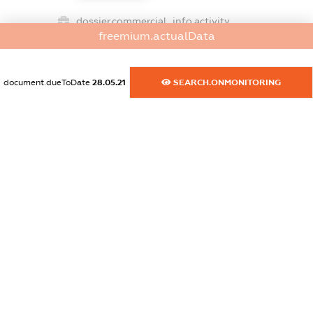
dossier.commercial_info.activity
freemium.actualData
XXXXXXXXXX
document.dueToDate
28.05.21
SEARCH.ONMONITORING
freemium.exampleText_1
freemium.exampleText_2
freemium.anonymousPerSearch2
FREEMIUM.DETAILS
FREEMIUM.REGISTER