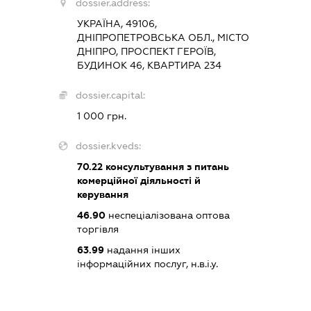
dossier.address:
УКРАЇНА, 49106,
ДНІПРОПЕТРОВСЬКА ОБЛ., МІСТО
ДНІПРО, ПРОСПЕКТ ГЕРОЇВ,
БУДИНОК 46, КВАРТИРА 234
dossier.capital:
1 000 грн.
dossier.kveds:
70.22
консультування з питань
комерційної діяльності й
керування
46.90
неспеціалізована оптова
торгівля
63.99
надання інших
інформаційних послуг, н.в.і.у.