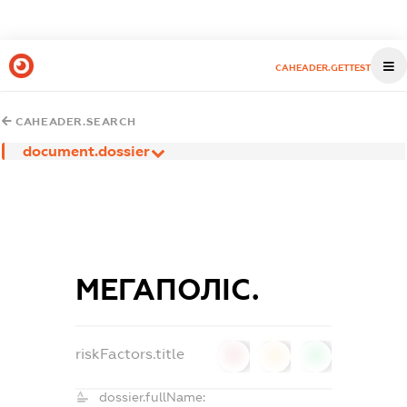
CAHEADER.GETTEST
CAHEADER.SEARCH
document.dossier
МЕГАПОЛІС.
riskFactors.title
0
0
0
dossier.fullName: