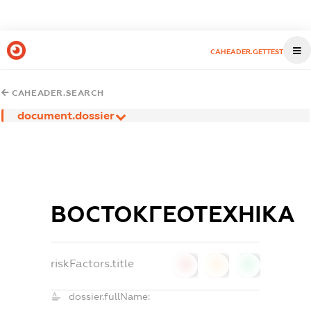
CAHEADER.GETTEST
CAHEADER.SEARCH
document.dossier
ВОСТОКГЕОТЕХНІКА
riskFactors.title
0
0
0
dossier.fullName: