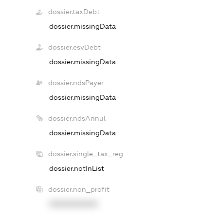
dossier.taxDebt
dossier.missingData
dossier.esvDebt
dossier.missingData
dossier.ndsPayer
dossier.missingData
dossier.ndsAnnul
dossier.missingData
dossier.single_tax_reg
dossier.notInList
dossier.non_profit
XXXXXXXXXX