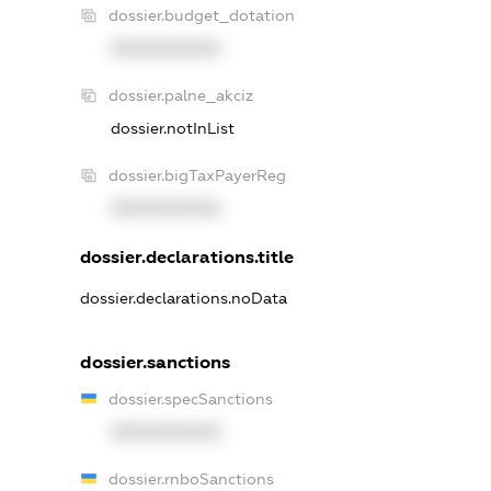
dossier.budget_dotation
XXXXXXXXXX
dossier.palne_akciz
dossier.notInList
dossier.bigTaxPayerReg
XXXXXXXXXX
dossier.declarations.title
dossier.declarations.noData
dossier.sanctions
dossier.specSanctions
XXXXXXXXXX
dossier.rnboSanctions