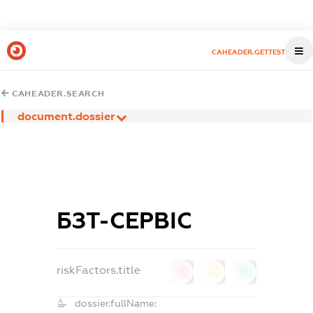
CAHEADER.GETTEST
CAHEADER.SEARCH
document.dossier
БЗТ-СЕРВІС
riskFactors.title
0
0
0
dossier.fullName: