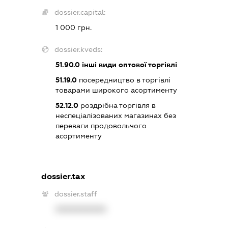
dossier.capital:
1 000 грн.
dossier.kveds:
51.90.0
інші види оптової торгівлі
51.19.0
посередництво в торгівлі
товарами широкого асортименту
52.12.0
роздрібна торгівля в
неспеціалізованих магазинах без
переваги продовольчого
асортименту
dossier.tax
dossier.staff
XXXXXXXXXX