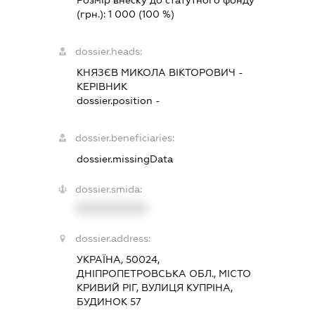
Розмір внеску до статутного фонду
(грн.):
1 000
(100 %)
dossier.heads:
КНЯЗЄВ МИКОЛА ВІКТОРОВИЧ
-
КЕРІВНИК
dossier.position -
dossier.beneficiaries:
dossier.missingData
dossier.smida:
XXXXXXXXXX
dossier.address:
УКРАЇНА, 50024,
ДНІПРОПЕТРОВСЬКА ОБЛ., МІСТО
КРИВИЙ РІГ, ВУЛИЦЯ КУПРІНА,
БУДИНОК 57