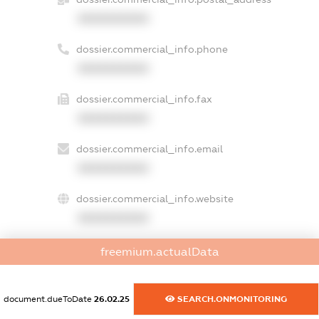
XXXXXXXXXX
dossier.commercial_info.phone
XXXXXXXXXX
dossier.commercial_info.fax
XXXXXXXXXX
dossier.commercial_info.email
XXXXXXXXXX
dossier.commercial_info.website
XXXXXXXXXX
dossier.commercial_info.activity
freemium.actualData
XXXXXXXXXX
document.dueToDate
26.02.25
SEARCH.ONMONITORING