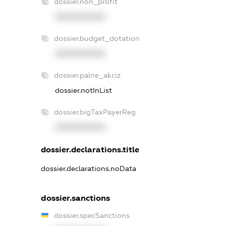
dossier.non_profit
XXXXXXXXXX
dossier.budget_dotation
XXXXXXXXXX
dossier.palne_akciz
dossier.notInList
dossier.bigTaxPayerReg
XXXXXXXXXX
dossier.declarations.title
dossier.declarations.noData
dossier.sanctions
dossier.specSanctions