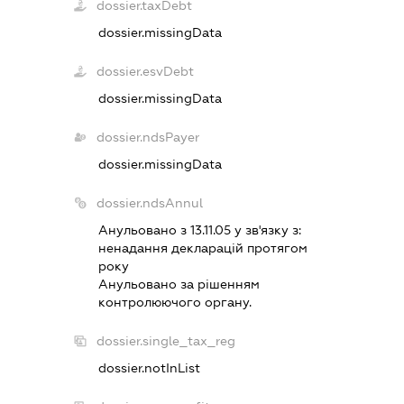
dossier.taxDebt
dossier.missingData
dossier.esvDebt
dossier.missingData
dossier.ndsPayer
dossier.missingData
dossier.ndsAnnul
Анульовано з 13.11.05 у зв'язку з:
ненадання декларацiй протягом
року
Анульовано за рiшенням
контролюючого органу.
dossier.single_tax_reg
dossier.notInList