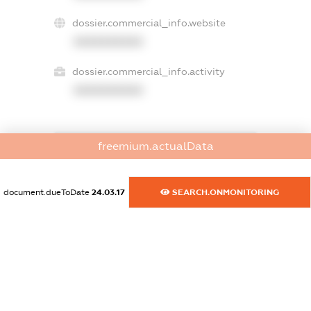
dossier.commercial_info.website
XXXXXXXXXX
dossier.commercial_info.activity
XXXXXXXXXX
freemium.actualData
freemium.exampleText_1
freemium.exampleText_2
freemium.anonymousPerSearch2
document.dueToDate
24.03.17
SEARCH.ONMONITORING
FREEMIUM.DETAILS
FREEMIUM.REGISTER