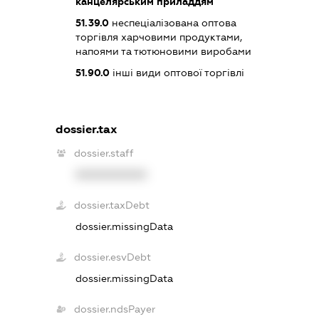
канцелярським приладдям
51.39.0
неспеціалізована оптова
торгівля харчовими продуктами,
напоями та тютюновими виробами
51.90.0
інші види оптової торгівлі
dossier.tax
dossier.staff
XXXXXXXXXX
dossier.taxDebt
dossier.missingData
dossier.esvDebt
dossier.missingData
dossier.ndsPayer