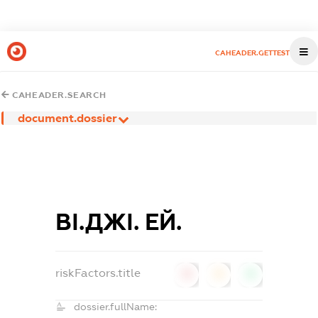
CAHEADER.GETTEST
CAHEADER.SEARCH
document.dossier
ВІ.ДЖІ. ЕЙ.
riskFactors.title
0
0
0
dossier.fullName: