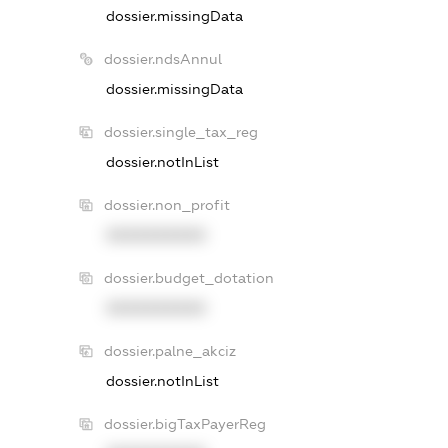
dossier.missingData
dossier.ndsAnnul
dossier.missingData
dossier.single_tax_reg
dossier.notInList
dossier.non_profit
XXXXXXXXXX
dossier.budget_dotation
XXXXXXXXXX
dossier.palne_akciz
dossier.notInList
dossier.bigTaxPayerReg