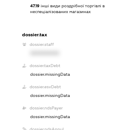
47.19
інші види роздрібної торгівлі в
неспеціалізованих магазинах
dossier.tax
dossier.staff
XXXXXXXXXX
dossier.taxDebt
dossier.missingData
dossier.esvDebt
dossier.missingData
dossier.ndsPayer
dossier.missingData
dossier.ndsAnnul