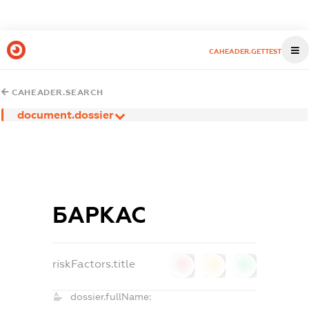
CAHEADER.GETTEST
CAHEADER.SEARCH
document.dossier
БАРКАС
riskFactors.title
0
0
0
dossier.fullName: