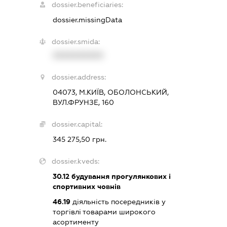
dossier.beneficiaries:
dossier.missingData
dossier.smida:
XXXXXXXXXX
dossier.address:
04073, М.КИЇВ, ОБОЛОНСЬКИЙ,
ВУЛ.ФРУНЗЕ, 160
dossier.capital:
345 275,50 грн.
dossier.kveds:
30.12
будування прогулянкових і
спортивних човнів
46.19
діяльність посередників у
торгівлі товарами широкого
асортименту