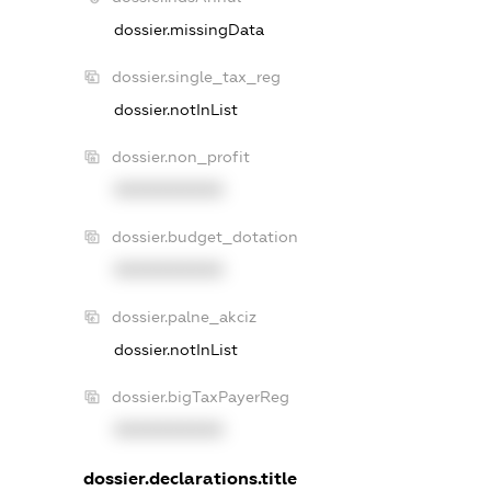
dossier.missingData
dossier.single_tax_reg
dossier.notInList
dossier.non_profit
XXXXXXXXXX
dossier.budget_dotation
XXXXXXXXXX
dossier.palne_akciz
dossier.notInList
dossier.bigTaxPayerReg
XXXXXXXXXX
dossier.declarations.title