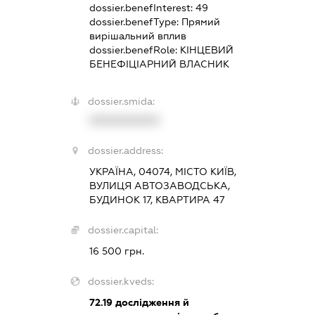
dossier.benefInterest:
49
dossier.benefType:
Прямий
вирішальний вплив
dossier.benefRole:
КІНЦЕВИЙ
БЕНЕФІЦІАРНИЙ ВЛАСНИК
dossier.smida:
XXXXXXXXXX
dossier.address:
УКРАЇНА, 04074, МІСТО КИЇВ,
ВУЛИЦЯ АВТОЗАВОДСЬКА,
БУДИНОК 17, КВАРТИРА 47
dossier.capital:
16 500 грн.
dossier.kveds:
72.19
дослідження й