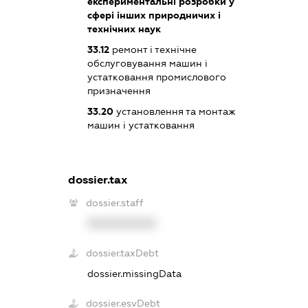
експериментальні розробки у
сфері інших природничих і
технічних наук
33.12
ремонт і технічне
обслуговування машин і
устатковання промислового
призначення
33.20
установлення та монтаж
машин і устатковання
dossier.tax
dossier.staff
XXXXXXXXXX
dossier.taxDebt
dossier.missingData
dossier.esvDebt