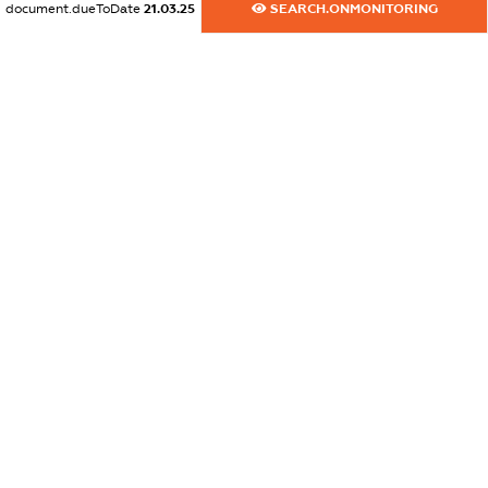
document.dueToDate
21.03.25
SEARCH.ONMONITORING
dossier.canadaSanctions
XXXXXXXXXX
dossier.rfSanctions
XXXXXXXXXX
dossier.russian_reg_title
XXXXXXXXXX
dossier.commercial_info.title
dossier.commercial_info.postal_address
XXXXXXXXXX
dossier.commercial_info.phone
XXXXXXXXXX
dossier.commercial_info.fax