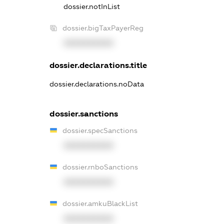
dossier.notInList
dossier.bigTaxPayerReg
XXXXXXXXXX
dossier.declarations.title
dossier.declarations.noData
dossier.sanctions
dossier.specSanctions
XXXXXXXXXX
dossier.rnboSanctions
XXXXXXXXXX
dossier.amkuBlackList
XXXXXXXXXX