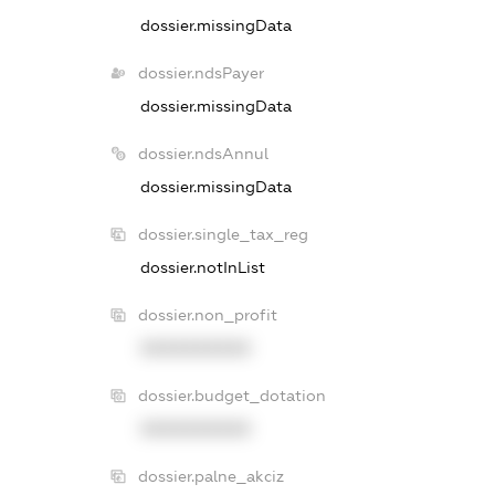
dossier.missingData
dossier.ndsPayer
dossier.missingData
dossier.ndsAnnul
dossier.missingData
dossier.single_tax_reg
dossier.notInList
dossier.non_profit
XXXXXXXXXX
dossier.budget_dotation
XXXXXXXXXX
dossier.palne_akciz