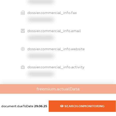
XXXXXXXXXX
dossier.commercial_info.fax
XXXXXXXXXX
dossier.commercial_info.email
XXXXXXXXXX
dossier.commercial_info.website
XXXXXXXXXX
dossier.commercial_info.activity
XXXXXXXXXX
freemium.actualData
freemium.exampleText_1
freemium.exampleText_2
freemium.anonymousPerSearch2
document.dueToDate
29.06.25
SEARCH.ONMONITORING
FREEMIUM.DETAILS