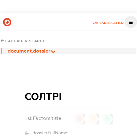
CAHEADER.GETTEST
CAHEADER.SEARCH
document.dossier
СОЛТРІ
riskFactors.title
0
0
0
dossier.fullName: