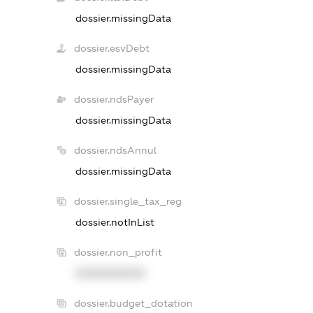
dossier.missingData
dossier.esvDebt
dossier.missingData
dossier.ndsPayer
dossier.missingData
dossier.ndsAnnul
dossier.missingData
dossier.single_tax_reg
dossier.notInList
dossier.non_profit
XXXXXXXXXX
dossier.budget_dotation