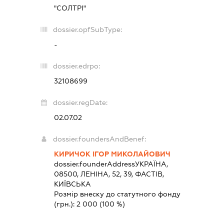
"СОЛТРІ"
dossier.opfSubType:
-
dossier.edrpo:
32108699
dossier.regDate:
02.07.02
dossier.foundersAndBenef:
КИРИЧОК ІГОР МИКОЛАЙОВИЧ
dossier.founderAddress
УКРАЇНА,
08500, ЛЕНІНА, 52, 39, ФАСТІВ,
КИЇВСЬКА
Розмір внеску до статутного фонду
(грн.):
2 000
(100 %)