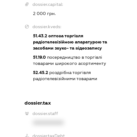
dossier.capital:
2 000 грн.
dossier.kveds:
51.43.2
оптова торгівля
радіотелевізійною апаратурою та
засобами звуко- та відеозапису
51.19.0
посередництво в торгівлі
товарами широкого асортименту
52.45.2
роздрібна торгівля
радіотелевізійними товарами
dossier.tax
dossier.staff
XXXXXXXXXX
dossier.taxDebt