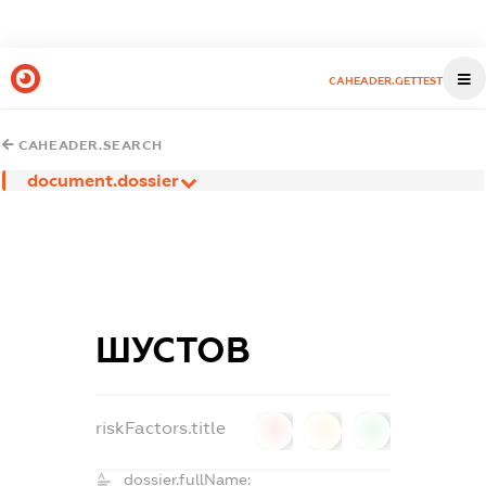
CAHEADER.GETTEST
CAHEADER.SEARCH
document.dossier
ШУСТОВ
riskFactors.title
0
0
0
dossier.fullName: