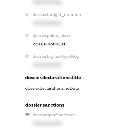
XXXXXXXXXX
dossier.budget_dotation
XXXXXXXXXX
dossier.palne_akciz
dossier.notInList
dossier.bigTaxPayerReg
XXXXXXXXXX
dossier.declarations.title
dossier.declarations.noData
dossier.sanctions
dossier.specSanctions
XXXXXXXXXX