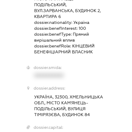
ПОДІЛЬСЬКИЙ,
ВУЛ.ЗАРВАНСЬКА, БУДИНОК 2,
КВАРТИРА 6
dossier.nationality:
Україна
dossier.benefInterest:
100
dossier.benefType:
Прямий
вирішальний вплив
dossier.benefRole:
КІНЦЕВИЙ
БЕНЕФІЦІАРНИЙ ВЛАСНИК
dossier.smida:
XXXXXXXXXX
dossier.address:
УКРАЇНА, 32300, ХМЕЛЬНИЦЬКА
ОБЛ., МІСТО КАМ'ЯНЕЦЬ-
ПОДІЛЬСЬКИЙ, ВУЛИЦЯ
ТІМІРЯЗЄВА, БУДИНОК 84
dossier.capital: