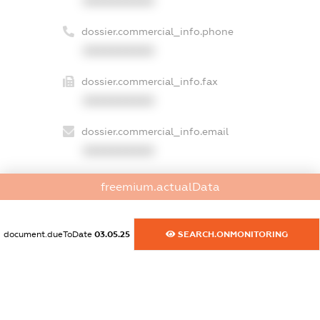
XXXXXXXXXX
dossier.commercial_info.phone
XXXXXXXXXX
dossier.commercial_info.fax
XXXXXXXXXX
dossier.commercial_info.email
XXXXXXXXXX
dossier.commercial_info.website
freemium.actualData
XXXXXXXXXX
dossier.commercial_info.activity
document.dueToDate
03.05.25
SEARCH.ONMONITORING
XXXXXXXXXX
freemium.exampleText_1