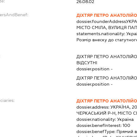
te:
26.08.02
dersAndBenef:
ДІХТЯР ПЕТРО АНАТОЛІЙ
dossier.founderAddress
УКРА
МІСТО СМІЛА, ВУЛИЦЯ ПА
statements.nationality:
Укра
Розмір внеску до статутног
:
ДІХТЯР ПЕТРО АНАТОЛІЙ
ВІДСУТНІ
dossier.position -
ДІХТЯР ПЕТРО АНАТОЛІЙ
dossier.position -
ciaries:
ДІХТЯР ПЕТРО АНАТОЛІЙ
dossier.address:
УКРАЇНА, 2
ЧЕРКАСЬКИЙ Р-Н, МІСТО С
dossier.nationality:
Україна
dossier.benefInterest:
100
dossier.benefType:
Прямий в