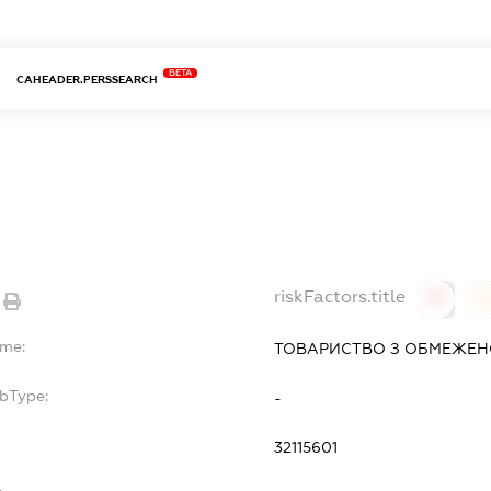
BETA
CAHEADER.PERSSEARCH
riskFactors.title
0
ame:
ТОВАРИСТВО З ОБМЕЖЕН
ubType:
-
32115601