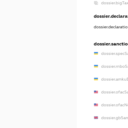
dossier.bigT
dossier.declarat
dossier.declarati
dossier.sancti
dossier.specS
dossier.rnboS
dossier.amkuB
dossier.ofacS
dossier.ofac
dossier.gbSan