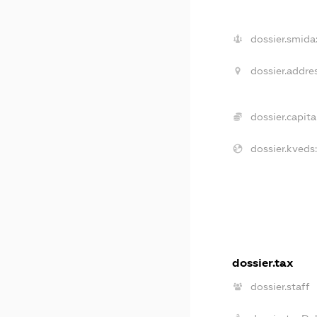
dossier.smida
dossier.addres
dossier.capital
dossier.kveds:
dossier.tax
dossier.staff