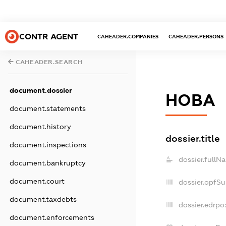
CONTR AGENT
CAHEADER.COMPANIES
CAHEADER.PERSONS
CAHEADER.SEARCH
document.dossier
НОВА
document.statements
document.history
dossier.title
document.inspections
dossier.fullN
document.bankruptcy
document.court
dossier.opfS
document.taxdebts
dossier.edrpo:
document.enforcements