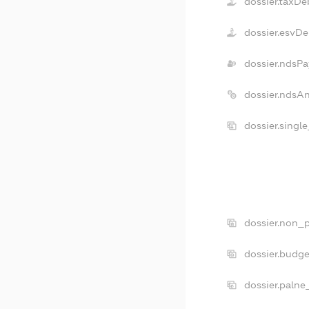
dossier.taxDe
dossier.esvDe
dossier.ndsPa
dossier.ndsA
dossier.singl
dossier.non_p
dossier.budg
dossier.palne