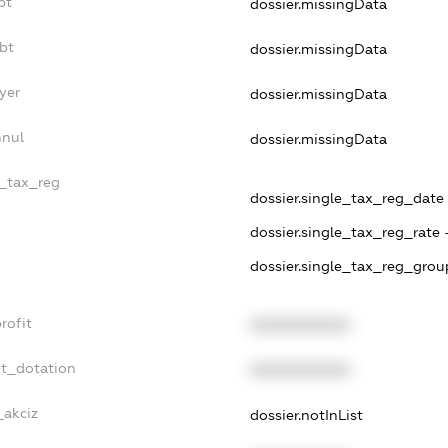
bt
dossier.missingData
bt
dossier.missingData
yer
dossier.missingData
nnul
dossier.missingData
e_tax_reg
dossier.single_tax_reg_date -
dossier.single_tax_reg_rate 
dossier.single_tax_reg_grou
rofit
XXXXXXXXXX
et_dotation
XXXXXXXXXX
_akciz
dossier.notInList