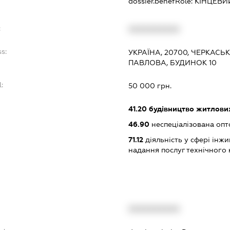
dossier.benefRole:
КІНЦЕВИ
:
XXXXXXXXXX
s:
УКРАЇНА, 20700, ЧЕРКАСЬ
ПАВЛОВА, БУДИНОК 10
:
50 000 грн.
41.20
будівництво житлових
46.90
неспеціалізована опт
71.12
діяльність у сфері інжин
надання послуг технічного
XXXXXXXXXX