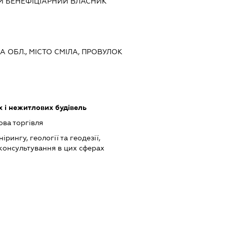
Й БЕНЕФІЦІАРНИЙ ВЛАСНИК
КА ОБЛ., МІСТО СМІЛА, ПРОВУЛОК
 і нежитлових будівель
ова торгівля
ірингу, геології та геодезії,
 консультування в цих сферах