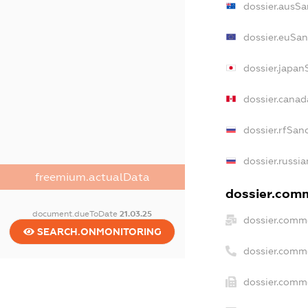
dossier.ausSa
dossier.euSan
dossier.japan
dossier.cana
dossier.rfSan
dossier.russi
freemium.actualData
dossier.comm
document.dueToDate
21.03.25
dossier.comme
SEARCH.ONMONITORING
dossier.comm
dossier.comme