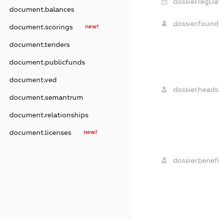
dossier.regDa
document.balances
dossier.foun
document.scorings
new!
document.tenders
document.publicfunds
document.ved
dossier.heads
document.semantrum
document.relationships
document.licenses
new!
dossier.benefi