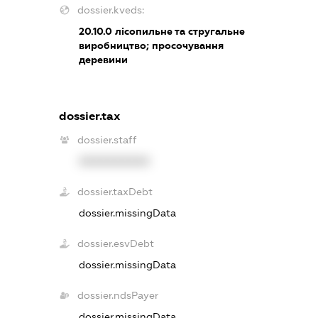
dossier.kveds:
20.10.0
лісопильне та стругальне
виробництво; просочування
деревини
dossier.tax
dossier.staff
XXXXXXXXXX
dossier.taxDebt
dossier.missingData
dossier.esvDebt
dossier.missingData
dossier.ndsPayer
dossier.missingData