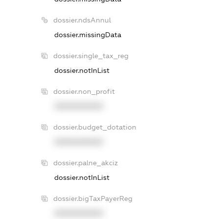
dossier.ndsAnnul
dossier.missingData
dossier.single_tax_reg
dossier.notInList
dossier.non_profit
XXXXXXXXXX
dossier.budget_dotation
XXXXXXXXXX
dossier.palne_akciz
dossier.notInList
dossier.bigTaxPayerReg
XXXXXXXXXX