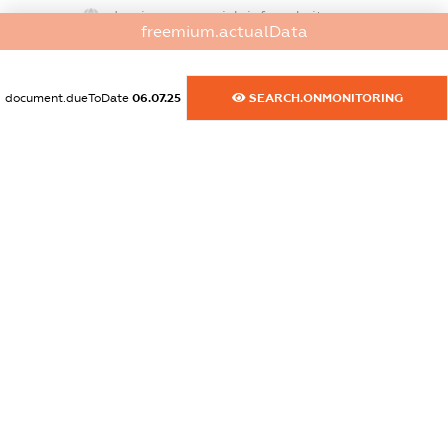
dossier.commercial_info.website
freemium.actualData
XXXXXXXXXX
dossier.commercial_info.activity
document.dueToDate
06.07.25
SEARCH.ONMONITORING
XXXXXXXXXX
freemium.exampleText_1
freemium.exampleText_2
freemium.anonymousPerSearch2
FREEMIUM.DETAILS
FREEMIUM.REGISTER