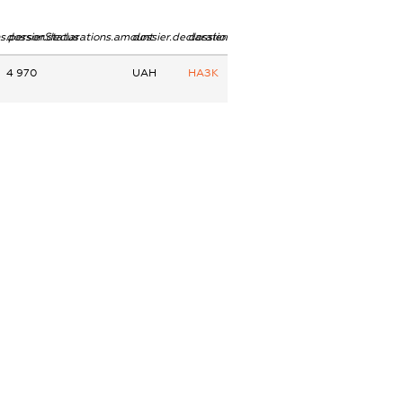
ns.personStatus
dossier.declarations.amount
dossier.declarations.currency
dossier.declarations.source
4 970
UAH
НАЗК