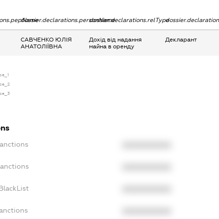
tions.pepName
dossier.declarations.personName
dossier.declarations.relType
dossier.declaratio
САВЧЕНКО ЮЛІЯ
Дохід від надання
Декларант
АНАТОЛІЇВНА
майна в оренду
nse_1
nse_2
nse_3
ons
Sanctions
XXXXXXXXXX
Sanctions
XXXXXXXXXX
BlackList
XXXXXXXXXX
anctions
XXXXXXXXXX