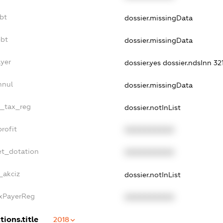
bt
dossier.missingData
ebt
dossier.missingData
ayer
dossier.yes
dossier.ndsInn 3
nnul
dossier.missingData
e_tax_reg
dossier.notInList
rofit
XXXXXXXXXX
et_dotation
XXXXXXXXXX
_akciz
dossier.notInList
axPayerReg
XXXXXXXXXX
tions.title
2018