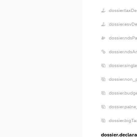
dossier.taxDe
dossier.esvD
dossier.ndsP
dossier.ndsA
dossier.singl
dossier.non_p
dossier.budg
dossier.palne
dossier.bigT
dossier.declara