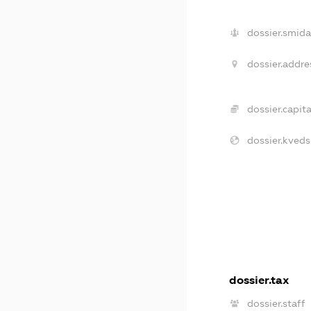
dossier.smida
dossier.addre
dossier.capita
dossier.kveds
dossier.tax
dossier.staff