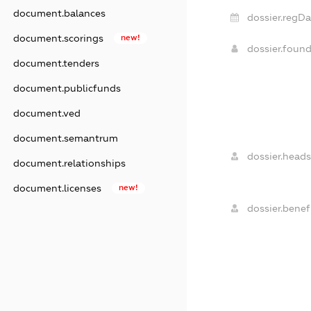
document.balances
dossier.regDa
document.scorings
new!
dossier.foun
document.tenders
document.publicfunds
document.ved
document.semantrum
dossier.heads
document.relationships
document.licenses
new!
dossier.benefi