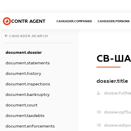
CONTR AGENT
CAHEADER.COMPANIES
CAHEADER.PERSONS
CAHEADER.SEARCH
document.dossier
СВ-ША
document.statements
document.history
dossier.title
document.inspections
dossier.fullN
document.bankruptcy
document.court
dossier.opfS
document.taxdebts
dossier.edrpo
document.enforcements