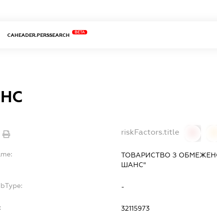
BETA
CAHEADER.PERSSEARCH
НС
riskFactors.title
0
ame:
ТОВАРИСТВО З ОБМЕЖЕН
ШАНС"
ubType:
-
:
32115973