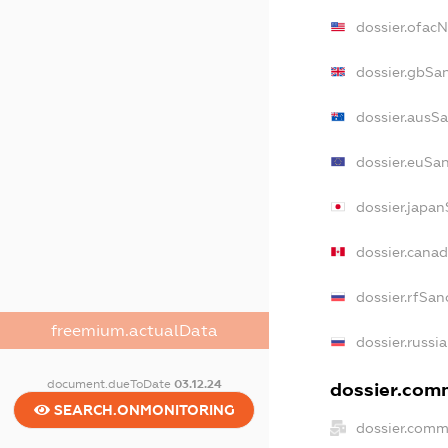
dossier.ofac
dossier.gbSa
dossier.ausS
dossier.euSa
dossier.japa
dossier.cana
dossier.rfSan
freemium.actualData
dossier.russi
document.dueToDate
03.12.24
dossier.comm
SEARCH.ONMONITORING
dossier.comm