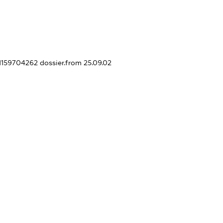
21159704262
dossier.from 25.09.02