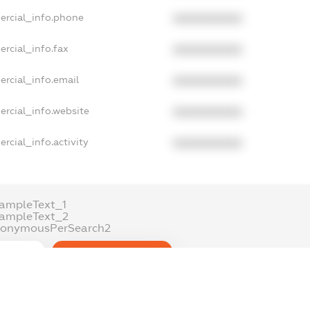
ercial_info.phone
XXXXXXXXXX
rcial_info.fax
XXXXXXXXXX
ercial_info.email
XXXXXXXXXX
ercial_info.website
XXXXXXXXXX
rcial_info.activity
XXXXXXXXXX
ampleText_1
xampleText_2
nonymousPerSearch2
DETAILS
FREEMIUM.REGISTER