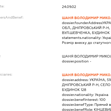
te:
24.09.02
dersAndBenef:
ШАНЯ ВОЛОДИМИР МИК
dossier.founderAddress
УКРА
ОБЛ., ДНІПРОВСЬКИЙ Р-Н,
ВУЛ.ШЕВЧЕНКА, БУДИНОК 
statements.nationality:
Укра
Розмір внеску до статутног
:
ШАНЯ ВОЛОДИМИР МИКО
dossier.position -
ciaries:
ШАНЯ ВОЛОДИМИР МИК
dossier.address:
УКРАЇНА, 5
ДНІПРОВСЬКИЙ Р-Н, СЕЛО
БУДИНОК 128
dossier.nationality:
Україна
dossier.benefInterest:
100
dossier.benefType:
Прямий в
dossier.benefRole:
КІНЦЕВИ