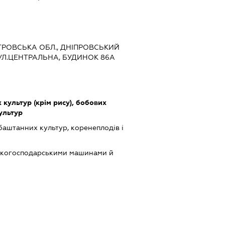
ЕТРОВСЬКА ОБЛ., ДНІПРОВСЬКИЙ
ВУЛ.ЦЕНТРАЛЬНА, БУДИНОК 86А
культур (крім рису), бобових
культур
баштанних культур, коренеплодів і
ськогосподарськими машинами й