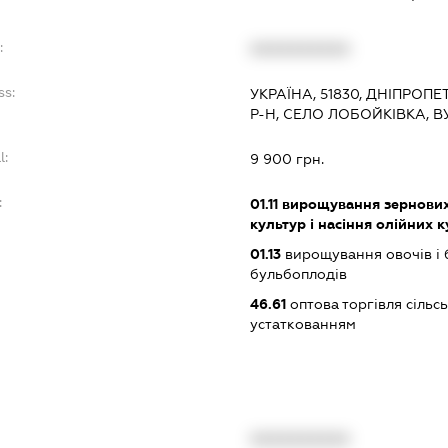
:
XXXXXXXXXX
ss:
УКРАЇНА, 51830, ДНІПРОП
Р-Н, СЕЛО ЛОБОЙКІВКА, 
l:
9 900 грн.
:
01.11
вирощування зернових 
культур і насіння олійних 
01.13
вирощування овочів і 
бульбоплодів
46.61
оптова торгівля сіль
устаткованням
XXXXXXXXXX