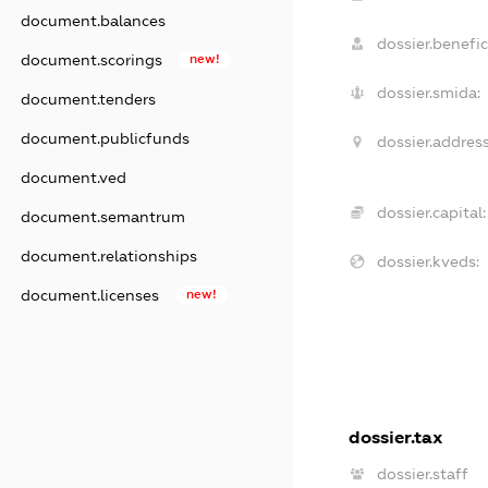
document.balances
dossier.benefic
document.scorings
new!
dossier.smida:
document.tenders
document.publicfunds
dossier.address
document.ved
dossier.capital:
document.semantrum
document.relationships
dossier.kveds:
document.licenses
new!
dossier.tax
dossier.staff