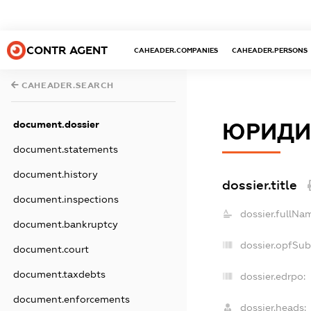
CONTR AGENT
CAHEADER.COMPANIES
CAHEADER.PERSONS
CAHEADER.SEARCH
document.dossier
ЮРИДИ
document.statements
document.history
dossier.title
document.inspections
dossier.fullNa
document.bankruptcy
dossier.opfSub
document.court
document.taxdebts
dossier.edrpo:
document.enforcements
dossier.heads: