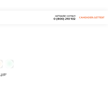
caHeader.contact
CAHEADER.GETTEST
0 (800) 210 102
0
ІЯ"