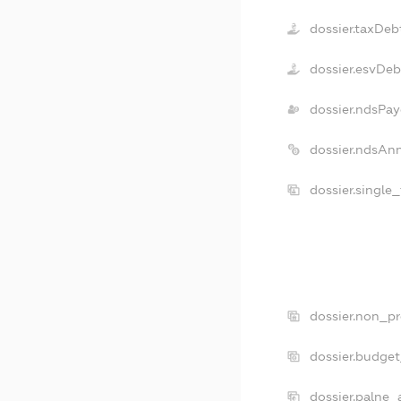
dossier.taxDeb
dossier.esvDeb
dossier.ndsPay
dossier.ndsAn
dossier.single
dossier.non_pr
dossier.budge
dossier.palne_