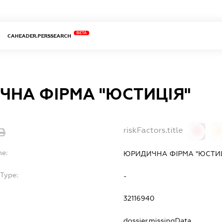
BETA
CAHEADER.PERSSEARCH
ЧНА ФІРМА "ЮСТИЦІЯ"
riskFactors.title
0
0
me:
ЮРИДИЧНА ФІРМА "ЮСТИЦ
Type:
-
32116940
dossier.missingData