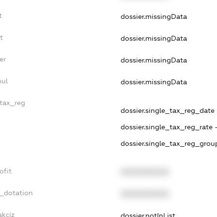
t
dossier.missingData
t
dossier.missingData
er
dossier.missingData
nul
dossier.missingData
_tax_reg
dossier.single_tax_reg_date -
dossier.single_tax_reg_rate 
dossier.single_tax_reg_group
ofit
XXXXXXXXXX
t_dotation
XXXXXXXXXX
akciz
dossier.notInList