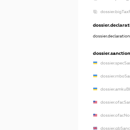
dossier.bigTa
dossier.declarati
dossier.declaratio
dossier.sanctio
dossier.specSa
dossier.rnboSa
dossier.amkuBl
dossier.ofacSa
dossier.ofacN
dossier.gbSanc