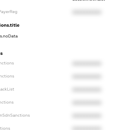
xPayerReg
XXXXXXXXXX
ons.title
ns.noData
ns
nctions
XXXXXXXXXX
nctions
XXXXXXXXXX
ackList
XXXXXXXXXX
nctions
XXXXXXXXXX
onSdnSanctions
XXXXXXXXXX
tions
XXXXXXXXXX