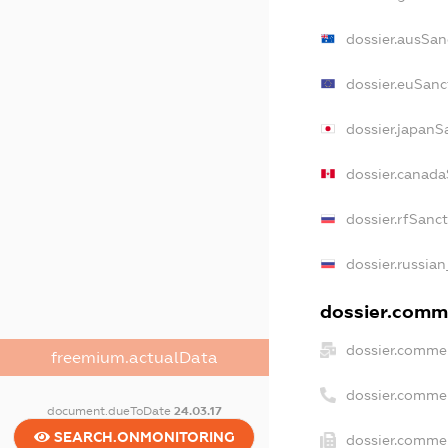
dossier.ausSan
dossier.euSanc
dossier.japanS
dossier.canad
dossier.rfSanc
dossier.russian
dossier.comme
dossier.commer
freemium.actualData
dossier.comme
document.dueToDate
24.03.17
SEARCH.ONMONITORING
dossier.commer