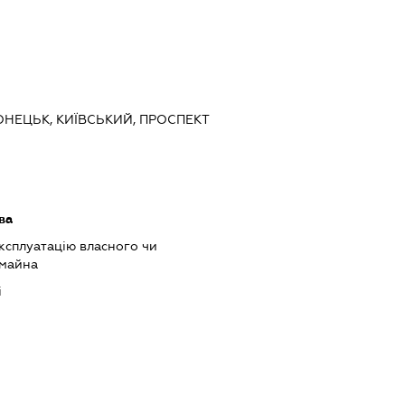
ОНЕЦЬК, КИЇВСЬКИЙ, ПРОСПЕКТ
ва
ксплуатацію власного чи
 майна
і