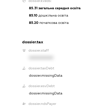
dossier.kveds:
85.31
загальна середня освіта
85.10
дошкільна освіта
85.20
початкова освіта
dossier.tax
dossier.staff
XXXXXXXXXX
dossier.taxDebt
dossier.missingData
dossier.esvDebt
dossier.missingData
dossier.ndsPayer