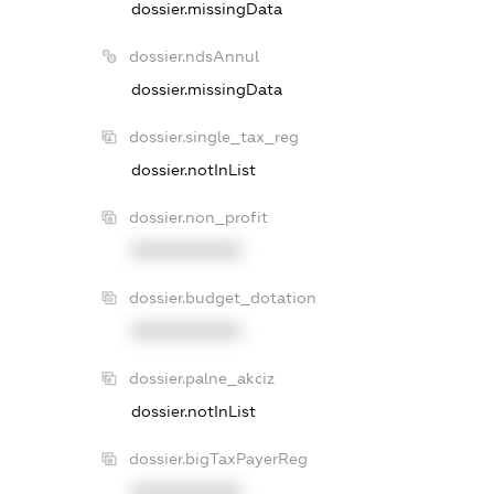
dossier.missingData
dossier.ndsAnnul
dossier.missingData
dossier.single_tax_reg
dossier.notInList
dossier.non_profit
XXXXXXXXXX
dossier.budget_dotation
XXXXXXXXXX
dossier.palne_akciz
dossier.notInList
dossier.bigTaxPayerReg
XXXXXXXXXX