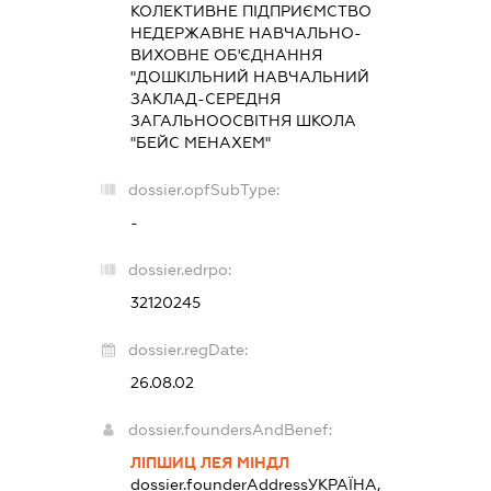
КОЛЕКТИВНЕ ПІДПРИЄМСТВО
НЕДЕРЖАВНЕ НАВЧАЛЬНО-
ВИХОВНЕ ОБ'ЄДНАННЯ
"ДОШКІЛЬНИЙ НАВЧАЛЬНИЙ
ЗАКЛАД-СЕРЕДНЯ
ЗАГАЛЬНООСВІТНЯ ШКОЛА
"БЕЙС МЕНАХЕМ"
dossier.opfSubType:
-
dossier.edrpo:
32120245
dossier.regDate:
26.08.02
dossier.foundersAndBenef:
ЛІПШИЦ ЛЕЯ МІНДЛ
dossier.founderAddress
УКРАЇНА,