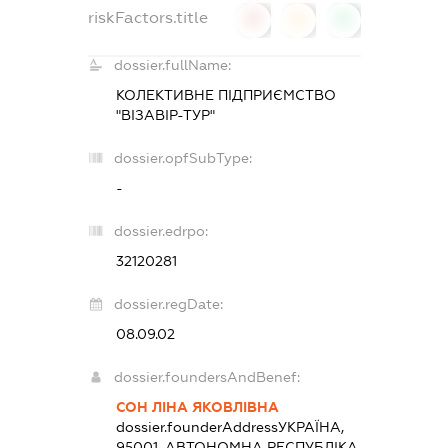
riskFactors.title
0
0
0
dossier.fullName:
КОЛЕКТИВНЕ ПІДПРИЄМСТВО
"ВІЗАВІР-ТУР"
dossier.opfSubType:
-
dossier.edrpo:
32120281
dossier.regDate:
08.09.02
dossier.foundersAndBenef:
СОН ЛІНА ЯКОВЛІВНА
dossier.founderAddress
УКРАЇНА,
95001, АВТОНОМНА РЕСПУБЛІКА