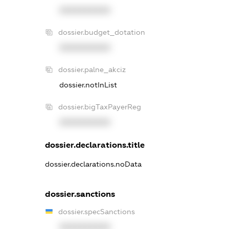
XXXXXXXXXX
dossier.budget_dotation
XXXXXXXXXX
dossier.palne_akciz
dossier.notInList
dossier.bigTaxPayerReg
XXXXXXXXXX
dossier.declarations.title
dossier.declarations.noData
dossier.sanctions
dossier.specSanctions
XXXXXXXXXX