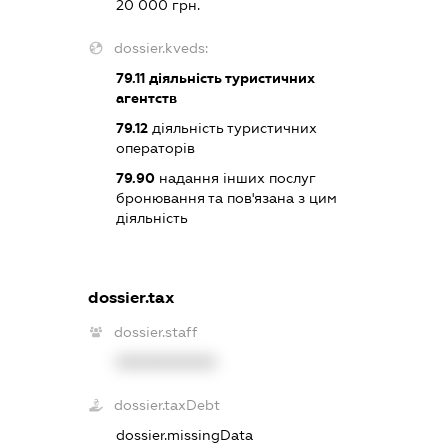
20 000 грн.
dossier.kveds:
79.11
діяльність туристичних
агентств
79.12
діяльність туристичних
операторів
79.90
надання інших послуг
бронювання та пов'язана з цим
діяльність
dossier.tax
dossier.staff
XXXXXXXXXX
dossier.taxDebt
dossier.missingData