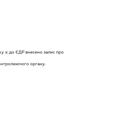
ку з:
до ЄДР внесено запис про
онтролюючого органу.