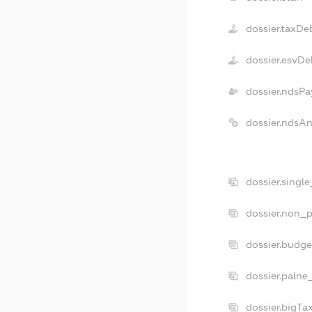
dossier.taxDe
dossier.esvDe
dossier.ndsPa
dossier.ndsA
dossier.singl
dossier.non_p
dossier.budg
dossier.palne
dossier.bigT